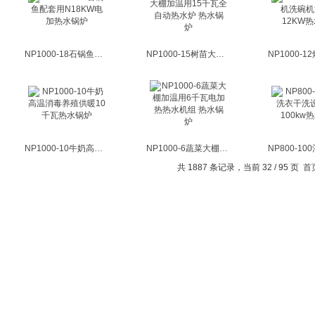
NP1000-18石锅鱼配套用N18KW电加热水锅炉
NP1000-15树苗大棚加温用15千瓦全自动热水炉 热水锅炉
NP1000-10牛奶高温消毒养殖供暖10千瓦热水锅炉
NP1000-6蔬菜大棚加温用6千瓦电加热热水机组 热水锅炉
共 1887 条记录，当前 32 / 95 页
首