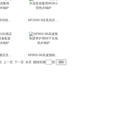
NP1000-12烘培机洗碗机消毒用12KW热水锅炉
NP1000-9珍贵花卉温室采暖用9KW小型热水锅炉
NP800-100酒店洗衣干洗设备配套100kw热水锅炉
NP800-96高速预制梁养护用96千瓦电热水锅炉
页
上一页
下一页
末页
跳转到第
页