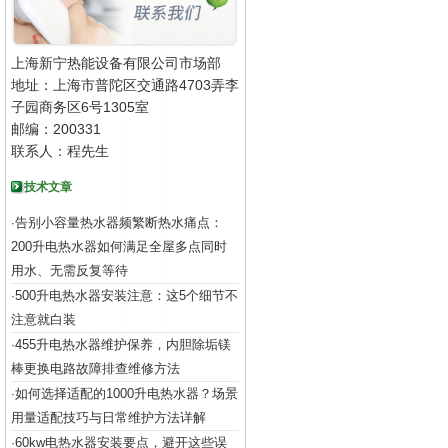
上海新宁热能设备有限公司市场部
地址：上海市普陀区交通路4703弄李
子园商务区6号1305室
邮编：200331
联系人：程先生
技术文章
告别小容量热水器频繁断热水痛点：
·
200升电热水器如何满足全屋多点同时
用水、无需反复等待
500升电热水器安装注意：这5个细节不
·
注意就白装
455升电热水器维护保养，内胆除垢镁
·
棒更换电路故障排查维修方法
如何选择适配的1000升电热水器？场景
·
用量适配技巧与日常维护方法详解
60kw电热水器安装要点，避开这些误
·