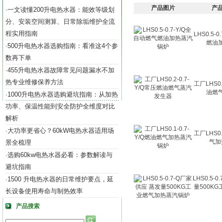
产品图片
产
一文读懂200升电热水器：能效等级划
·
分、安装空间测算、日常除垢维护全流
程实用指南
LHS0.5-
燃油
500升电热水器选购指南：看准这4个参
·
数再下单
455升电热水器故障常见问题漏水不加
·
热专业维修保养方法
工厂LHS0.
油燃
1000升电热水器选购避坑指南：从加热
·
功率、保温性能到安全防护全维度对比
解析
大功率更省心？60kW电热水器适用场
·
工厂LHS0.
气加
景全梳理
选购60kw电热水器必看：参数解读与
·
避坑指南
LHS0.5-
1500 升电热水器的日常维护要点，延
·
量500K
长设备使用寿命与制热效率
产品搜索