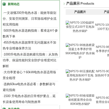
产品展示
Products
新闻动态
产品图片
产
一文读懂200升电热水器：能效等级划
·
分、安装空间测算、日常除垢维护全流
程实用指南
NP570-
100千
500升电热水器选购指南：看准这4个参
·
数再下单
455升电热水器故障常见问题漏水不加
·
NP570
热专业维修保养方法
冬季养护
1000升电热水器选购避坑指南：从加热
·
功率、保温性能到安全防护全维度对比
解析
NP570
大功率更省心？60kW电热水器适用场
·
加热90千
景全梳理
选购60kw电热水器必看：参数解读与
·
避坑指南
1500 升电热水器的日常维护要点，延
·
NP570
长设备使用寿命与制热效率
套用全自