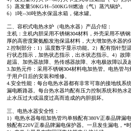
5）蒸发量50KG/H--500KG/H燃油（气）蒸汽锅炉。
6）1吨--30吨热水保温水箱，储水罐。
二、容积式电热水炉（电热水器）产品介绍：
主机：主机内胆采用不锈钢
材料，外壳采用不锈钢
304
厚的高密度聚氨酯发泡保温材料，大大增加热水器的
2.控制部分：1）温度数字显示功能。2）配有指针型
行状态指示，加热状态指示，出水状态指示。4）故
超温、加热器故障、热传感器故障、水电极故障以及
3.加热元件：采用不锈钢
材料电加热管。电热管与
304
于用户日后的安装和维修。
4.安全性能：每台电热水器都有非常可靠的接地线系
漏电断路器。每台热水器均配有压力控制系统和热水
止水压过大或温度过高而造成的内胆损坏。
三、电热水器安全性：
1）电热水器每组加热管均单独配有380V正泰品牌漏
独配有220V正泰品牌漏电保护器。一旦发生漏电，*