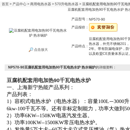
首页
>
产品中心
>
商用电热水器
>
570升电热水器
> 豆腐机配套用电加热90千瓦电
豆腐机配套用电加热90千瓦电热水炉 热
产品型号：
NP570-90
产品报价：
豆腐机配套用电加热90千
热水器，外壳不锈钢201
产品特点：
2年。带有防漏电保护，防干
点击放大
以及欧盟CE质量体系认证
NP570-90豆腐机配套用电加热90千瓦电热水炉 热水锅炉
的详细资料：
豆腐机配套用电加热90千瓦电热水炉
一、上海新宁热能产品系列：
产品列表：
1）容积式电热水炉（电热水器）：容量100L
300
—
6kw-100千瓦不等。还有非标定制能力，功率大做到5
2）功率6KW--150KW电蒸汽发生器。
3）功率100KW--1500KW常压电热水炉。
4）发热量5万大卡--60万大卡立式常压燃油（气）热