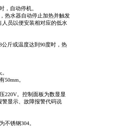
上时，自动停机。
后，热水器自动停止加热并触发
售人员以便安装相对应的低水
8公斤或温度达到90度时，热
头。
50mm。
220V。控制面板为数显显
报警显示、故障报警代码说
。
不锈钢304。