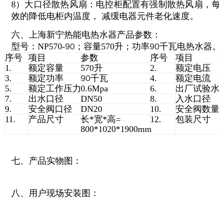
8）大口径散热风扇：电控柜配置有强制散热风扇，每小
效的降低电柜内温度， 减缓电器元件老化速度。
六、上海新宁热能电热水器产品参数：
型号：NP570-
90
；容量570升；功率
90
千瓦电热水器
序号
项目
参数
序号
项目
1.
额定容量
570升
2.
额定电压
3.
额定功率
90
千瓦
4.
额定电流
5.
额定工作压力
0.6Mpa
6.
出厂试验
7.
出水口径
DN50
8.
入水口径
9.
安全阀口径
DN20
10.
安全阀数
11.
产品尺寸
长*宽*高=
12.
包装尺寸
800*1020*1900mm
七、产品实物图：
八、用户现场安装图：