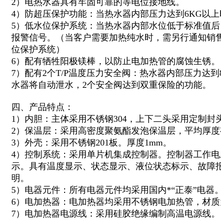
2）电热水器具有牢固可靠的等电位接地线。
4）防超压保护功能：当热水器内部压力达到6KG以
5）低水位保护系统：当热水器内部水位低于标准值
报警信号。（当客户需要加热纯水时，需另行通知销
位保护系统）
6）配有牺牲阳极镁棒，以防止电加热管的腐蚀生锈。
7）配有2个T/P温度压力安全阀：热水器内部压力达到
水器将自动泄水，2个安全阀达到双重保险的功能。
四、产品特点：
1）内胆：主体采用不锈钢304，上下二头采用定制封
2）保温层：采用高密度聚氨酯发泡保温层，平均厚度有
3）外壳：采用不锈钢201板。厚度1mm。
4）控制系统：采用单片机集成控制器。控制器工作电压
示。具有温度显示、状态显示、液位状态标示、故障
明。
5）电器元件：所有电器元件均采用国内*“正泰”电器
6）电加热器：电加热器均采用不锈钢电加热管，材质为
7）电加热器电源线：采用硅胶绝缘编制高温电源线。