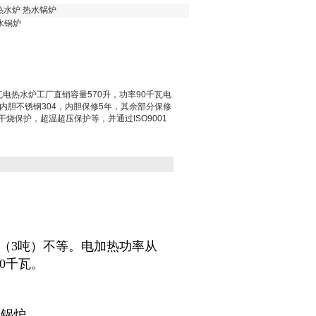
热水炉 热水锅炉
水锅炉
瓦电热水炉工厂直销容量570升，功率90千瓦电
，内胆不锈钢304，内胆保修5年，其余部分保修
烧保护，超温超压保护等，并通过ISO9001
。
0升（3吨）不等。电加热功率从
00千瓦。
水锅炉。