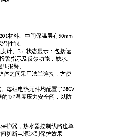
材料。中间保温层有
201
50mm
保温性能。
温度计。3）状态显示：包括运
障报警指示及反馈功能：缺水、
超压报警。
炉体之间采用法兰连接，方便
统。每组电热元件均配置了
380V
器的
温度压力安全阀，以防
T/P
电保护器，热水器控制线路也单
时间切断电源达到保护效果。