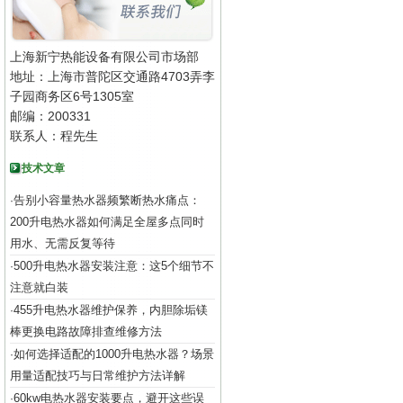
上海新宁热能设备有限公司市场部
地址：上海市普陀区交通路4703弄李
子园商务区6号1305室
邮编：200331
联系人：程先生
技术文章
告别小容量热水器频繁断热水痛点：
·
200升电热水器如何满足全屋多点同时
用水、无需反复等待
500升电热水器安装注意：这5个细节不
·
注意就白装
455升电热水器维护保养，内胆除垢镁
·
棒更换电路故障排查维修方法
如何选择适配的1000升电热水器？场景
·
用量适配技巧与日常维护方法详解
60kw电热水器安装要点，避开这些误
·