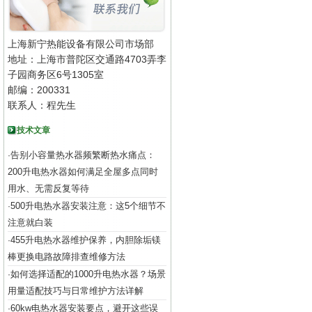
上海新宁热能设备有限公司市场部
地址：上海市普陀区交通路4703弄李
子园商务区6号1305室
邮编：200331
联系人：程先生
技术文章
告别小容量热水器频繁断热水痛点：
·
200升电热水器如何满足全屋多点同时
用水、无需反复等待
500升电热水器安装注意：这5个细节不
·
注意就白装
455升电热水器维护保养，内胆除垢镁
·
棒更换电路故障排查维修方法
如何选择适配的1000升电热水器？场景
·
用量适配技巧与日常维护方法详解
60kw电热水器安装要点，避开这些误
·