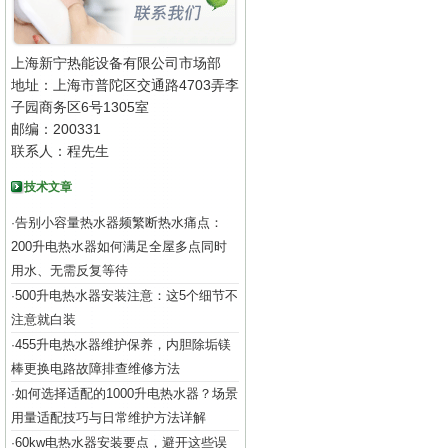
上海新宁热能设备有限公司市场部
地址：上海市普陀区交通路4703弄李
子园商务区6号1305室
邮编：200331
联系人：程先生
技术文章
告别小容量热水器频繁断热水痛点：
·
200升电热水器如何满足全屋多点同时
用水、无需反复等待
500升电热水器安装注意：这5个细节不
·
注意就白装
455升电热水器维护保养，内胆除垢镁
·
棒更换电路故障排查维修方法
如何选择适配的1000升电热水器？场景
·
用量适配技巧与日常维护方法详解
60kw电热水器安装要点，避开这些误
·