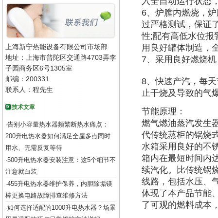
入全自动运行状态
6、炉膛内燃烧，
过严格测试，保证
性;配有高低水位报
上海新宁热能设备有限公司市场部
用良好罐体制造，
地址：上海市普陀区交通路4703弄李
7、采用良好燃烧
子园商务区6号1305室
邮编：200331
8、快速产汽，每
联系人：程先生
止干烧及导致的气
技术文章
节能原理：
燃气燃油蒸汽发生
告别小容量热水器频繁断热水痛点：
·
代传统蒸柜的锅烧
200升电热水器如何满足全屋多点同时
水箱采用良好的不
用水、无需反复等待
箱内在最短时间内达
500升电热水器安装注意：这5个细节不
·
续汽化。比传统锅
注意就白装
线路，包括水压、
455升电热水器维护保养，内胆除垢镁
·
体现了本产品节能
棒更换电路故障排查维修方法
了可观的燃料成本
如何选择适配的1000升电热水器？场景
·