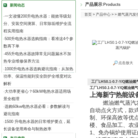
产品展示
Products
新闻动态
首页
>
产品中心
> >
燃气蒸汽发生器
一文读懂200升电热水器：能效等级划
·
分、安装空间测算、日常除垢维护全流
程实用指南
500升电热水器选购指南：看准这4个参
·
数再下单
455升电热水器故障常见问题漏水不加
·
热专业维修保养方法
点击放大
1000升电热水器选购避坑指南：从加热
·
功率、保温性能到安全防护全维度对比
工厂LHS0.1-0.7-Y/Q燃
解析
工厂LHS0.1-0.7-Y/Q燃
大功率更省心？60kW电热水器适用场
·
上海新宁热能设
景全梳理
燃油燃气蒸汽
选购60kw电热水器必看：参数解读与
·
自动点火方式，款
避坑指南
制、环保高效等优
1500 升电热水器的日常维护要点，延
·
楼、食品加工、农
长设备使用寿命与制热效率
1、免办锅炉使用证