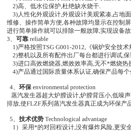
2)高、低水位保护,杜绝缺水烧干.
3)人性化外观设计,外观设计美观紧凑,占地面
维修、操作简单方便,各种故障均显示在控制屏
进行简单操作就可以排除一般故障,实现设备故
3、
可靠
reliable
1)严格按照TSG G001-2012,《锅炉安全技
2)整机以及所有配件出厂每台都进行调试,保
3)进口高效燃烧器,燃效效率高,无不*燃烧热
4)产品通过国际质量体系认证,确保产品每个
4、
环保
environmental protection
蒸汽发生器超大炉膛设计,炉膛背压小,低噪声,
排放,使FLZF系列蒸汽发生器真正成为环保产品
5、
技术优势
Technological advantage
1）采用*的对回程设计,没有爆炸风险,更安全