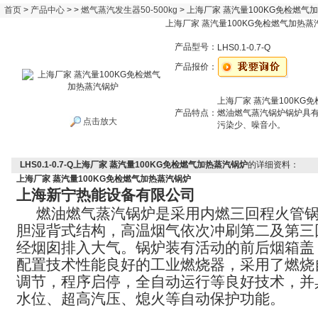
首页
>
产品中心
> >
燃气蒸汽发生器50-500kg
> 上海厂家 蒸汽量100KG免检燃气
上海厂家 蒸汽量100KG免检燃气加热蒸
产品型号：
LHS0.1-0.7-Q
产品报价：
上海厂家 蒸汽量100KG
产品特点：
燃油燃气蒸汽锅炉锅炉具
点击放大
污染少、噪音小。
LHS0.1-0.7-Q上海厂家 蒸汽量100KG免检燃气加热蒸汽锅炉
的详细资料：
上海厂家 蒸汽量100KG免检燃气加热蒸汽锅炉
上海新宁热能设备有限公司
燃油燃气蒸汽锅炉是采用内燃三回程火管
胆湿背式结构，高温烟气依次冲刷第二及第三
经烟囱排入大气。锅炉装有活动的前后烟箱盖
配置技术性能良好的工业燃烧器，采用了燃烧
调节，程序启停，全自动运行等良好技术，并
水位、超高汽压、熄火等自动保护功能。