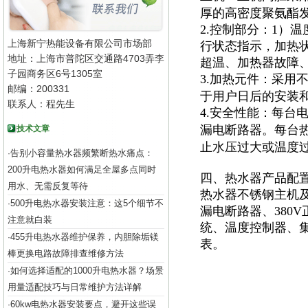
厚的高密度聚氨酯
2.控制部分：1）
上海新宁热能设备有限公司市场部
行状态指示，加热
地址：上海市普陀区交通路4703弄李
超温、加热器故障
子园商务区6号1305室
3.加热元件：采用
邮编：200331
于用户日后的安装
联系人：程先生
4.安全性能：每台
漏电断路器。每台
技术文章
止水压过大或温度
告别小容量热水器频繁断热水痛点：
·
200升电热水器如何满足全屋多点同时
四、热水器产品配
用水、无需反复等待
热水器不锈钢主机及
500升电热水器安装注意：这5个细节不
·
漏电断路器、380
注意就白装
统、温度控制器、集
455升电热水器维护保养，内胆除垢镁
·
表。
棒更换电路故障排查维修方法
如何选择适配的1000升电热水器？场景
·
用量适配技巧与日常维护方法详解
60kw电热水器安装要点，避开这些误
·