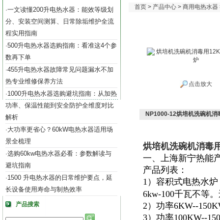
首页
>
产品中心
>
商用电热水器
一文读懂200升电热水器：能效等级划
·
分、安装空间测算、日常除垢维护全流
程实用指南
500升电热水器选购指南：看准这4个参
·
数再下单
455升电热水器故障常见问题漏水不加
·
热专业维修保养方法
点击放大
1000升电热水器选购避坑指南：从加热
·
功率、保温性能到安全防护全维度对比
NP1000-12烘培机洗碗机
解析
大功率更省心？60kW电热水器适用场
·
景全梳理
烘培机洗碗机消毒用
选购60kw电热水器必看：参数解读与
·
一、上海新宁热能
避坑指南
产品列表：
1500 升电热水器的日常维护要点，延
·
1）容积式电热水炉
长设备使用寿命与制热效率
6kw-100千瓦不
产品搜索
2）功率6KW--15
3）功率100KW--