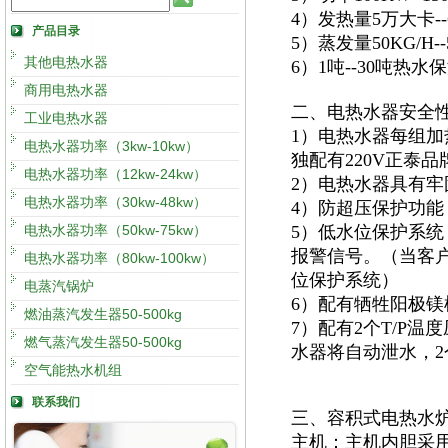
4）发热量5万大卡
产品目录
5）蒸发量50KG/H
其他电热水器
6）1吨--30吨热
商用电热水器
二、电热水器安全
工业电热水器
1）电热水器每组加
电热水器功率（3kw-10kw）
独配有220V正泰
电热水器功率（12kw-24kw）
2）电热水器具有
电热水器功率（30kw-48kw）
4）防超压保护功能
电热水器功率（50kw-75kw）
5）低水位保护系
报警信号。（当客
电热水器功率（80kw-100kw）
位保护系统）
电蒸汽锅炉
6）配有牺牲阳极
燃油蒸汽发生器50-500kg
7）配有2个T/P
燃气蒸汽发生器50-500kg
水器将自动泄水，
空气能热水机组
联系我们
三、容积式电热水
主机：主机内胆采