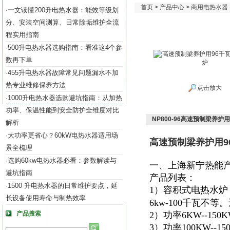
首页
>
产品中心
>
商用电热水器
一文读懂200升电热水器：能效等级划
·
分、安装空间测算、日常除垢维护全流
程实用指南
500升电热水器选购指南：看准这4个参
·
数再下单
455升电热水器故障常见问题漏水不加
·
热专业维修保养方法
点击放大
1000升电热水器选购避坑指南：从加热
·
功率、保温性能到安全防护全维度对比
NP800-96高速预制梁养护
解析
大功率更省心？60kW电热水器适用场
·
高速预制梁养护用9
景全梳理
选购60kw电热水器必看：参数解读与
·
一、上海新宁热能
避坑指南
产品列表：
1500 升电热水器的日常维护要点，延
·
1）容积式电热水炉
长设备使用寿命与制热效率
6kw-100千瓦不
产品搜索
2）功率6KW--15
3）功率100KW--