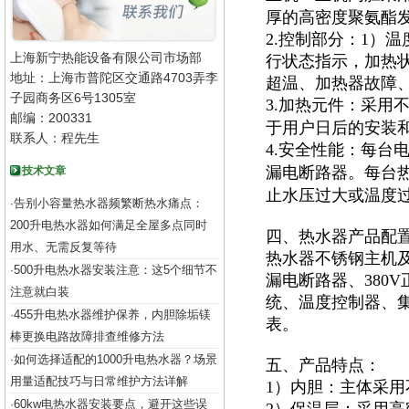
厚的高密度聚氨酯
2.控制部分：1）
上海新宁热能设备有限公司市场部
行状态指示，加热
地址：上海市普陀区交通路4703弄李
超温、加热器故障
子园商务区6号1305室
3.加热元件：采用
邮编：200331
于用户日后的安装
联系人：程先生
4.安全性能：每台
漏电断路器。每台
技术文章
止水压过大或温度
告别小容量热水器频繁断热水痛点：
·
200升电热水器如何满足全屋多点同时
四、热水器产品配
用水、无需反复等待
热水器不锈钢主机及
500升电热水器安装注意：这5个细节不
·
漏电断路器、380
注意就白装
统、温度控制器、集
455升电热水器维护保养，内胆除垢镁
·
表。
棒更换电路故障排查维修方法
如何选择适配的1000升电热水器？场景
·
五、产品特点：
用量适配技巧与日常维护方法详解
1）内胆：主体采用
60kw电热水器安装要点，避开这些误
·