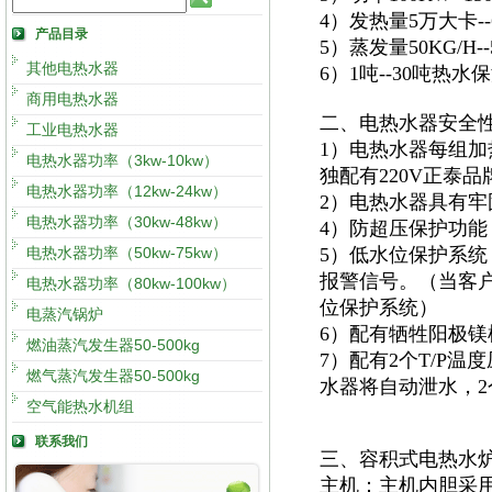
4）发热量5万大卡
产品目录
5）蒸发量50KG/H
其他电热水器
6）1吨--30吨热
商用电热水器
二、电热水器安全
工业电热水器
1）电热水器每组加
电热水器功率（3kw-10kw）
独配有220V正泰
电热水器功率（12kw-24kw）
2）电热水器具有
电热水器功率（30kw-48kw）
4）防超压保护功能
电热水器功率（50kw-75kw）
5）低水位保护系
报警信号。（当客
电热水器功率（80kw-100kw）
位保护系统）
电蒸汽锅炉
6）配有牺牲阳极
燃油蒸汽发生器50-500kg
7）配有2个T/P
燃气蒸汽发生器50-500kg
水器将自动泄水，
空气能热水机组
联系我们
三、容积式电热水
主机：主机内胆采