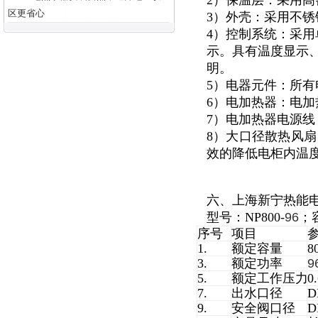
2）保温层：采用高
区更省心
3）外壳：采用不锈钢
4）控制系统：采用
示。具有温度显示
明。
5）电器元件：所有
6）电加热器：电加
7）电加热器电源
8）大口径散热风扇
效的降低电柜内温度
六、上海新宁热能
型号：NP800-
96
；
序号
项目
1.
额定容量
8
3.
额定功率
9
5.
额定工作压力
0
7.
出水口径
D
9.
安全阀口径
D