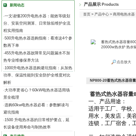
产品展示
Products
新闻动态
首页
>
产品中心
>
商用电热水器
一文读懂200升电热水器：能效等级划
·
分、安装空间测算、日常除垢维护全流
程实用指南
500升电热水器选购指南：看准这4个参
·
数再下单
455升电热水器故障常见问题漏水不加
·
热专业维修保养方法
点击放大
1000升电热水器选购避坑指南：从加热
·
功率、保温性能到安全防护全维度对比
NP800-20蓄热式热水器容量
解析
大功率更省心？60kW电热水器适用场
·
蓄热式热水器容量80
景全梳理
一、产品用途：
选购60kw电热水器必看：参数解读与
·
适用于
工厂、学校
避坑指南
用水，美发店，美
1500 升电热水器的日常维护要点，延
·
连锁，工厂宿舍，
长设备使用寿命与制热效率