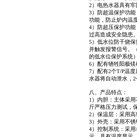
2）电热水器具有
3）防超温保护功
功能，防止炉内温
4）防超压保护功能
过高造成安全隐患
5）低水位防干烧
并触发报警信号。
的低水位保护系统
6）配有牺牲阳极
7）配有2个T/P
水器将自动泄水，
八、产品特点：
1）内胆：主体采用
斤严格压力测试，
2）保温层：采用高
3）外壳：采用不锈钢
4）控制系统：采用
示。具有温度显示