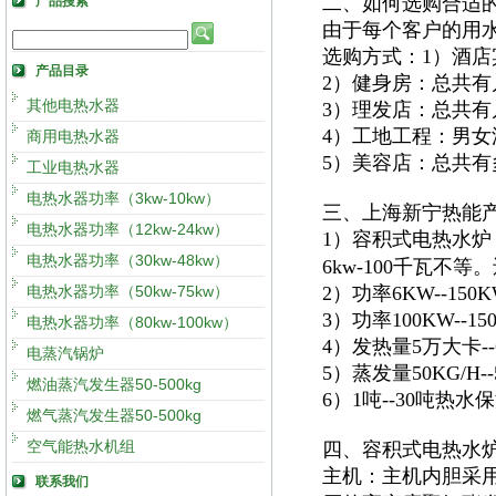
二、如何选购合适
产品搜索
由于每个客户的用
选购方式：1）酒
产品目录
2）健身房：总共
其他电热水器
3）理发店：总共
4）工地工程：男
商用电热水器
5）美容店：总共
工业电热水器
电热水器功率（3kw-10kw）
三、上海新宁热能
电热水器功率（12kw-24kw）
1）容积式电热水炉
电热水器功率（30kw-48kw）
6kw-100千瓦不
电热水器功率（50kw-75kw）
2）功率6KW--15
3）功率100KW--
电热水器功率（80kw-100kw）
4）发热量5万大卡
电蒸汽锅炉
5）蒸发量50KG/H
燃油蒸汽发生器50-500kg
6）1吨--30吨热
燃气蒸汽发生器50-500kg
空气能热水机组
四、容积式电热水
主机：主机内胆采
联系我们