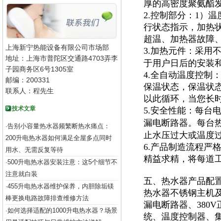
厚的高密度聚氨酯
2.控制部分：1）
行状态指示，加热
超温、加热器故障
上海新宁热能设备有限公司市场部
3.加热元件：采用
地址：上海市普陀区交通路4703弄李
于用户日后的安装
子园商务区6号1305室
4.全自动温度控制
邮编：200331
保温状态，保温状
联系人：程先生
以此循环，当您长
技术文章
5.安全性能：每台
漏电断路器。每台
告别小容量热水器频繁断热水痛点：
·
止水压过大或温度
200升电热水器如何满足全屋多点同时
6.产品制造流程严
用水、无需反复等待
精益求精，将每道
500升电热水器安装注意：这5个细节不
·
注意就白装
五、热水器产品配
455升电热水器维护保养，内胆除垢镁
·
热水器不锈钢主机及
棒更换电路故障排查维修方法
漏电断路器、380
如何选择适配的1000升电热水器？场景
·
统、温度控制器、集