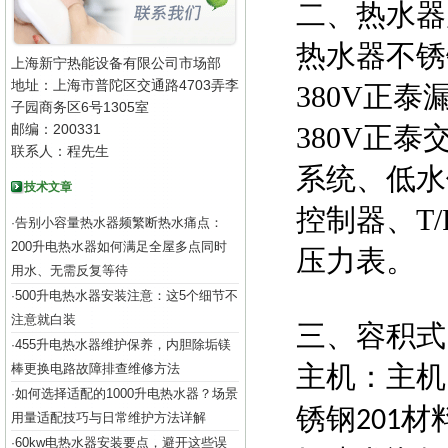
二、热水器
热水器不锈
上海新宁热能设备有限公司市场部
地址：上海市普陀区交通路4703弄李
380V正
子园商务区6号1305室
邮编：200331
380V正
联系人：程先生
系统、低水
技术文章
控制器、T
告别小容量热水器频繁断热水痛点：
·
200升电热水器如何满足全屋多点同时
压力表。
用水、无需反复等待
500升电热水器安装注意：这5个细节不
·
注意就白装
三、容积式
455升电热水器维护保养，内胆除垢镁
·
主机：主机
棒更换电路故障排查维修方法
如何选择适配的1000升电热水器？场景
·
锈钢
材
201
用量适配技巧与日常维护方法详解
60kw电热水器安装要点，避开这些误
·