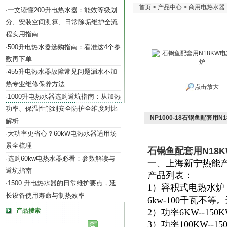
首页
>
产品中心
>
商用电热水器
一文读懂200升电热水器：能效等级划
·
分、安装空间测算、日常除垢维护全流
程实用指南
500升电热水器选购指南：看准这4个参
·
数再下单
455升电热水器故障常见问题漏水不加
·
热专业维修保养方法
点击放大
1000升电热水器选购避坑指南：从加热
·
功率、保温性能到安全防护全维度对比
NP1000-18石锅鱼配套用
解析
大功率更省心？60kW电热水器适用场
·
景全梳理
石锅鱼配套用N18
选购60kw电热水器必看：参数解读与
·
一、上海新宁热能
避坑指南
产品列表：
1500 升电热水器的日常维护要点，延
·
1）容积式电热水炉
长设备使用寿命与制热效率
6kw-100千瓦不
产品搜索
2）功率6KW--15
3）功率100KW--