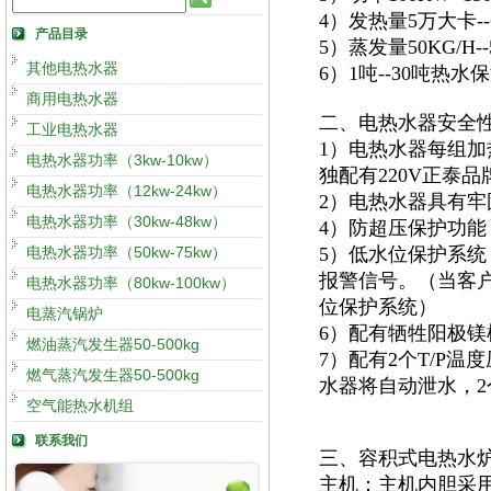
4）发热量5万大卡
产品目录
5）蒸发量50KG/H
其他电热水器
6）1吨--30吨热
商用电热水器
二、电热水器安全
工业电热水器
1）电热水器每组加
电热水器功率（3kw-10kw）
独配有220V正泰
电热水器功率（12kw-24kw）
2）电热水器具有
电热水器功率（30kw-48kw）
4）防超压保护功能
电热水器功率（50kw-75kw）
5）低水位保护系
报警信号。（当客
电热水器功率（80kw-100kw）
位保护系统）
电蒸汽锅炉
6）配有牺牲阳极
燃油蒸汽发生器50-500kg
7）配有2个T/P
燃气蒸汽发生器50-500kg
水器将自动泄水，
空气能热水机组
联系我们
三、容积式电热水
主机：主机内胆采