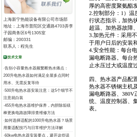
厚的高密度聚氨酯
2.控制部分：1）
上海新宁热能设备有限公司市场部
行状态指示，加热
地址：上海市普陀区交通路4703弄李
超温、加热器故障
子园商务区6号1305室
3.加热元件：采用
邮编：200331
于用户日后的安装
联系人：程先生
4.安全性能：每台
漏电断路器。每台
技术文章
止水压过大或温度
告别小容量热水器频繁断热水痛点：
·
200升电热水器如何满足全屋多点同时
四、热水器产品配
用水、无需反复等待
热水器不锈钢主机及
500升电热水器安装注意：这5个细节不
·
漏电断路器、380
注意就白装
统、温度控制器、集
455升电热水器维护保养，内胆除垢镁
·
表。
棒更换电路故障排查维修方法
如何选择适配的1000升电热水器？场景
·
用量适配技巧与日常维护方法详解
60kw电热水器安装要点，避开这些误
·