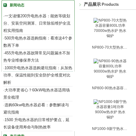
产品展示
Products
新闻动态
一文读懂200升电热水器：能效等级划
·
分、安装空间测算、日常除垢维护全流
程实用指南
500升电热水器选购指南：看准这4个参
·
数再下单
NP800-70大型热水器容量800L功率70000w热水炉 热水锅炉
455升电热水器故障常见问题漏水不加
·
热专业维修保养方法
1000升电热水器选购避坑指南：从加热
·
功率、保温性能到安全防护全维度对比
解析
NP800-90热水器容量800L功率90000w热水炉 热水锅炉
大功率更省心？60kW电热水器适用场
·
景全梳理
选购60kw电热水器必看：参数解读与
·
避坑指南
1500 升电热水器的日常维护要点，延
·
长设备使用寿命与制热效率
NP1000-9新宁热水器容量1吨功率9000w热水炉 热水锅炉