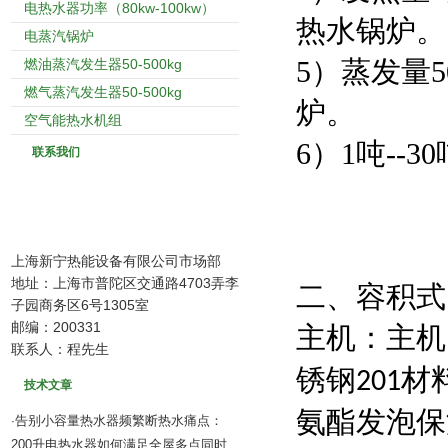
电热水器功率（80kw-100kw）
热水锅炉。
电蒸汽锅炉
5）蒸发量5
燃油蒸汽发生器50-500kg
燃气蒸汽发生器50-500kg
炉。
空气能热水机组
6）1吨--
联系我们
上海新宁热能设备有限公司市场部
地址：上海市普陀区交通路4703弄李
二、容积式
子园商务区6号1305室
邮编：200331
主机：主机
联系人：程先生
锈钢
材
201
技术文章
氨酯发泡保
告别小容量热水器频繁断热水痛点：
·
200升电热水器如何满足全屋多点同时