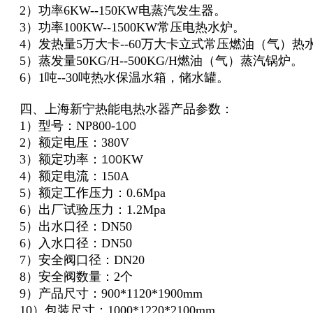
2）功率6KW--150KW电蒸汽发生器。
3）功率100KW--1500KW常压电热水炉。
4）发热量5万大卡--60万大卡立式常压燃油（气）热
5）蒸发量50KG/H--500KG/H燃油（气）蒸汽锅炉。
6）1吨--30吨热水保温水箱，储水罐。
四、上海新宁热能电热水器产品参数：
1）型号：NP800-
100
2）额定电压：380V
3）额定功率：
100
KW
4）额定电流：150A
5）额定工作压力：0.6Mpa
6）出厂试验压力：1.2Mpa
5）出水口径：DN50
6）入水口径：DN50
7）安全阀口径：DN20
8）安全阀数量：2个
9）产品尺寸：900*1120*1900mm
10）包装尺寸：1000*1220*2100mm