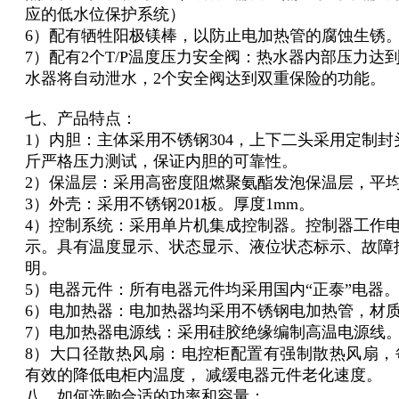
应的低水位保护系统）
6）配有牺牲阳极镁棒，以防止电加热管的腐蚀生锈
7）配有2个T/P温度压力安全阀：热水器内部压力达
水器将自动泄水，2个安全阀达到双重保险的功能。
七、产品特点：
1）内胆：主体采用不锈钢304，上下二头采用定制封
斤严格压力测试，保证内胆的可靠性。
2）保温层：采用高密度阻燃聚氨酯发泡保温层，平均
3）外壳：采用不锈钢201板。厚度1mm。
4）控制系统：采用单片机集成控制器。控制器工作电
示。具有温度显示、状态显示、液位状态标示、故障
明。
5）电器元件：所有电器元件均采用国内“正泰”电器
6）电加热器：电加热器均采用不锈钢电加热管，材质
7）电加热器电源线：采用硅胶绝缘编制高温电源线
8）大口径散热风扇：电控柜配置有强制散热风扇，每小
有效的降低电柜内温度， 减缓电器元件老化速度。
八、如何选购合适的功率和容量：