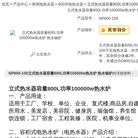
首页
>
产品中心
>
商用电热水器
>
800升电热水器
> 立式热水器容量800L功率100
立式热水器容量800L功率100000w热水炉
产品型号：
NP800-100
产品报价：
立式热水器容量800L功
100千瓦电热水器，外壳
产品特点：
点击放大
年，其余部分保修2年
等，并通过ISO9001
NP800-100立式热水器容量800L功率100000w热水炉 热水锅炉
的详细资料：
立式热水器容量800L功率100000w热水炉
一、产品用途：
适用于
工厂、学校、单位、企业、
复式楼,商品房,自
所用水，美发店，美容院，健身房，
瑜伽馆，
养生馆
饮连锁，工厂宿舍，工程装修，医院，机事业单位
。
二、容积式电热水炉（电热水器）产品介绍：