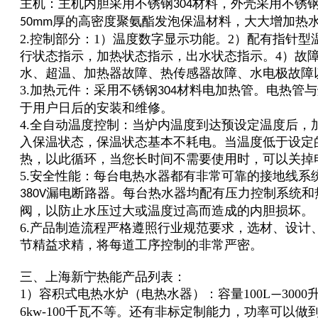
主机：主机内胆采用不锈钢
材料，外壳采用不锈
304
厚的高密度聚氨酯发泡保温材料，大大增加热
50mm
2.控制部分：1）温度数字显示功能。2）配有指针型
行状态指示，加热状态指示，出水状态指示。4）故
水、超温、加热器故障、热传感器故障、水电极故障
3.加热元件：采用不锈钢
材料电加热管。电热管与
304
于用户日后的安装和维修。
4.全自动温度控制：当炉内温度到达预设定温度后，
入保温状态，保温状态基本不耗电。当温度低于设定
热，以此循环，当您长时间不需要使用时，可以关掉
5.安全性能：每台电热水器都有非常可靠的接地线系
漏电断路器。每台热水器均配有压力控制系统和
380V
阀，以防止水压过大或温度过高而造成的内胆损坏。
6.产品制造流程严格遵照行业规范要求，选材、设计
节精益求精，将每道工序控制的非常严密。
三、上海新宁热能产品列表：
1）容积式电热水炉（电热水器）：容量100L
300
—
6kw-100千瓦不等。还有非标定制能力，功率可以做到