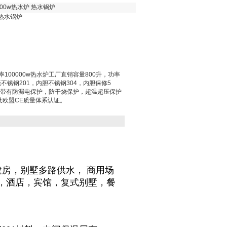
000w热水炉 热水锅炉
 热水锅炉
率100000w热水炉工厂直销容量800升，功率
不锈钢201，内胆不锈钢304，内胆保修5
。带有防漏电保护，防干烧保护，超温超压保护
以及欧盟CE质量体系认证。
建房
，
别墅多路供水
，
商用场
，酒店，宾馆，复式别墅，餐