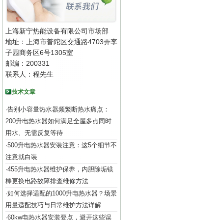
上海新宁热能设备有限公司市场部
地址：上海市普陀区交通路4703弄李
子园商务区6号1305室
邮编：200331
联系人：程先生
技术文章
告别小容量热水器频繁断热水痛点：
·
200升电热水器如何满足全屋多点同时
用水、无需反复等待
500升电热水器安装注意：这5个细节不
·
注意就白装
455升电热水器维护保养，内胆除垢镁
·
棒更换电路故障排查维修方法
如何选择适配的1000升电热水器？场景
·
用量适配技巧与日常维护方法详解
60kw电热水器安装要点，避开这些误
·