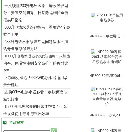
一文读懂200升电热水器：能效等级划
·
分、安装空间测算、日常除垢维护全流
程实用指南
500升电热水器选购指南：看准这4个参
·
数再下单
NP200-18单位用电热水器
455升电热水器故障常见问题漏水不加
·
热专业维修保养方法
1000升电热水器选购避坑指南：从加热
·
功率、保温性能到安全防护全维度对比
解析
NP200-80容积200L功率80千瓦大容积热水器 电锅炉
大功率更省心？60kW电热水器适用场
·
景全梳理
选购60kw电热水器必看：参数解读与
·
避坑指南
1500 升电热水器的日常维护要点，延
·
长设备使用寿命与制热效率
NP200-57.6容积200L功率57.6千瓦大容量热水器 电锅炉
产品搜索