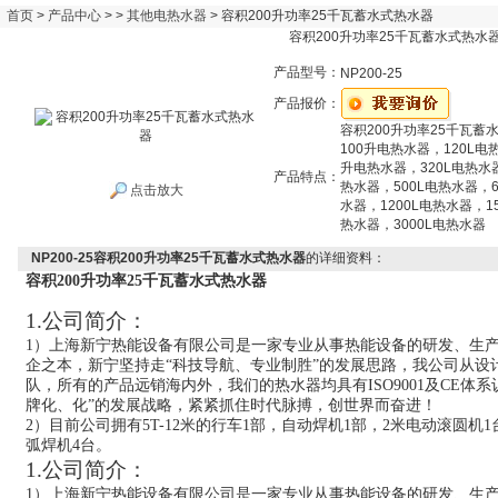
首页
>
产品中心
> >
其他电热水器
> 容积200升功率25千瓦蓄水式热水器
容积200升功率25千瓦蓄水式热水
产品型号：
NP200-25
产品报价：
容积200升功率25千瓦蓄
100升电热水器，120L电
升电热水器，320L电热水
产品特点：
热水器，500L电热水器，6
点击放大
水器，1200L电热水器，1
热水器，3000L电热水器
NP200-25容积200升功率25千瓦蓄水式热水器
的详细资料：
容积200升功率25千瓦蓄水式热水器
1.公司
简介
：
1）
上海新宁热能设备有限公司是一家专业从事热能设备的研发、生
企之本
，
新宁
坚持走“科技导航、专业制胜”的发展
思路
，
我公司从
设
队，所有的
产品远销海内外，我们的
热水器均具有ISO9001及CE体
牌化、化”的发展战略，紧紧抓住时代脉搏，创世界而奋进！
2）目前公司拥有5T-12米的行车1部，
自动焊机
1部，
2米电动滚圆机1
弧焊机4台。
1.公司
简介
：
1）
上海新宁热能设备有限公司是一家专业从事热能设备的研发、生