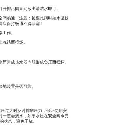
打开排污阀直到放出清洁水即可。
全阀畅通（注意：检查此阀时如水温较
管应保持畅通不得堵塞！
常工作。
止冻结而损坏。
水而造成热水器内胆形成负压而损坏。
接地装置是否可靠。
水压过大时及时排解压力，保证使用安
时一定会滴水，如果水压在安全阀承受
水的状态，避免干烧。