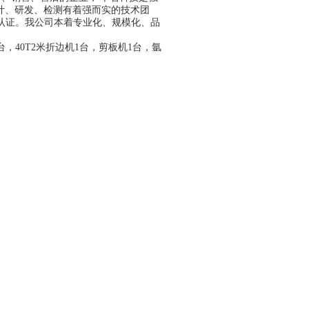
计、研发、检测
有着强而实的技术团
系认证。
我公司本着
专
业化、规模化、品
台，40T2米折边机1台，
剪板机
1台，
氩