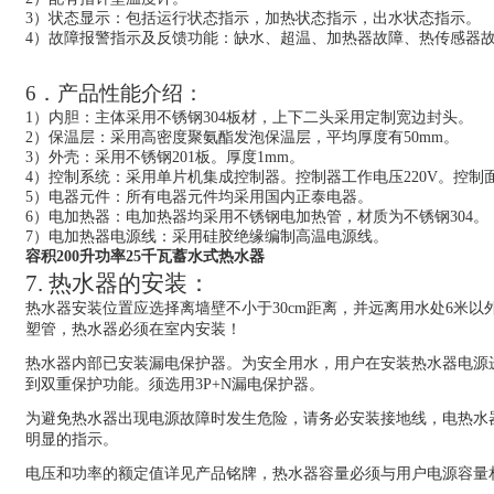
3）状态显示：包括运行状态指示，加热状态指示，出水状态指示。
4）故障报警指示及反馈功能：缺水、超温、加热器故障、热传感器
6．产品性能介绍：
1）
内胆：主体采用不锈钢304板材，上下二头采用定制宽边封头。
2）
保温层：采用高密度聚氨酯发泡保温层，平均厚度有50mm。
3）外壳：采用不锈钢201板。厚度1mm。
4）控制系统：采用单片机集成控制器。控制器工作电压220V。控制
5）电器元件：所有电器元件均采用国内正泰电器。
6）电加热器：电加热器均采用不锈钢电加热管，材质为不锈钢304。
7）电加热器电源线：采用硅胶绝缘编制高温电源线。
容积200升功率25千瓦蓄水式热水器
7. 热水器的安装：
热水器安装位置应选择离墙壁不小于30cm距离，并远离用水处6米以外
塑管，热水器必须在室内安装！
热水器内部已安装漏电保护器。为安全用水，用户在安装热水器电源
到双重保护功能。须选用3P+N漏电保护器。
为避免热水器出现电源故障时发生危险，请务必安装接地线，电热水
明显的指示。
电压和功率的额定值详见产品铭牌，热水器容量必须与用户电源容量