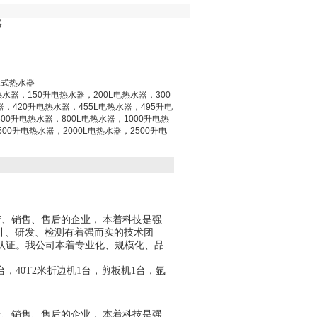
器
水式热水器
热水器，150升电热水器，200L电热水器，300
器，420升电热水器，455L电热水器，495升电
00升电热水器，800L电热水器，1000升电热
500升电热水器，2000L电热水器，2500升电
产、销售、售后的企业
，
本着
科技是强
计、研发、检测
有着强而实的技术团
系认证。
我公司本着
专
业化、规模化、品
台，40T2米折边机1台，
剪板机
1台，氩
产、销售、售后的企业
，
本着
科技是强