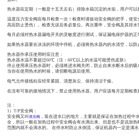
热水器应定期（一般是十五天左右）排除水箱沉淀的水垢，用户可以
温度压力安全阀应每月检查一次！检查时请扳动安全阀的把手，使安
高应防止烫伤）。检查无误后务必复位。再次重申，安全阀及其排水
每月必须对热水器漏电开关的灵敏度进行测试，保证漏电保护器的正
如果热水器要在冰冻的环境中停机，必须将热水器内的水清空，以防
热水器作承压使用时应注意：
热水器水温不要超过60℃（注：60℃以上的水温可能烫伤皮肤）
停止使用承压热水器时，必须将进水阀关闭，防止自来水断水后的吸
当你在使用热水的时候，请切断电源后使用。
电气元件接线柱应经常紧固、清楚灰尘、保持清洁干燥。
在没有可靠的接地情况下，禁止使用热水器。用户应该每月定期检查
注：
1）T/P安全阀：
安全阀又叫
，装在进水口的地方，主要就是保证在加热过程中
泄压阀
全，所以一般在加热过程中安全阀会有水滴出来。但是也不是说加热
范围内就不会滴水的。 在停水时防止水倒流，保证机器内一定是满