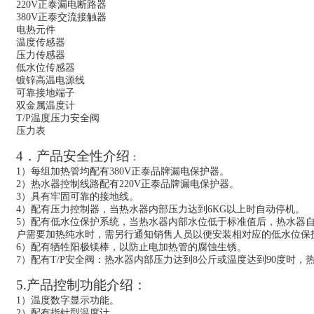
220V正泰漏电断路器
380V正泰交流接触器
电热元件
温度传感器
压力传感器
低水位传感器
镀锌高温电源线
可靠接地端子
双金属温度计
T/P温度压力安全阀
压力表
4．产品安全性介绍
：
1）每组加热管均配有380V正泰品牌漏电保护器。
2）热水器控制线路配有220V正泰品牌漏电保护器。
3）具有牢固可靠的接地线。
4）配有压力控制器，当热水器内部压力达到6KG以上时自动停机。
5）配有低水位保护系统，
当热水器内部水位低于标准值后，热水器
户需要加热纯水时，需另行通知销售人员以便安装相对应的低水位保
6）配有牺牲阳极镁棒，以防止电加热管的腐蚀生锈。
7）配有T/P安全阀：热水器内部压力达到8公斤或温度达到90度时，
5.产品控制功能介绍：
1）温度数字显示功能。
2）配有指针型温度计。