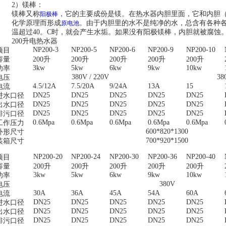
2）
镁棒：
镁棒又称
，它的主要成份是镁。在热水器内胆里面，它和内胆
阳极棒
化学原理而形成
。由于内胆里的水不是纯净的水，总含有各种
原电池
温超过40。C时，就会产生水垢。如果没有阳极镁棒，内胆就被腐蚀
200升电热水器
NP200-3
NP200-5
NP200-6
NP200-9
NP200-10
项目
容量
200升
200升
200升
200升
200升
3kw
5kw
6kw
9kw
10kw
功率
380V / 220V
38
电压
4.5/12A
7.5/20A
9/24A
13A
15
电流
DN25
DN25
DN25
DN25
DN25
进水口径
DN25
DN25
DN25
DN25
DN25
出水口径
DN25
DN25
DN25
DN25
DN25
排污口径
0.6Mpa
0.6Mpa
0.6Mpa
0.6Mpa
0.6Mpa
工作压力
600*820*1300
外形尺寸
700*920*1500
装箱尺寸
NP200-20
NP200-24
NP200-30
NP200-36
NP200-40
项目
容量
200升
200升
200升
200升
200升
3kw
5kw
6kw
9kw
10kw
功率
380V
电压
30A
36A
45A
54A
60A
电流
DN25
DN25
DN25
DN25
DN25
进水口径
DN25
DN25
DN25
DN25
DN25
出水口径
DN25
DN25
DN25
DN25
DN25
排污口径