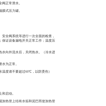
全阀正常泄水。
隔膜式压力罐。
、安全阀系统等进行一次全面的检查，
；保证设备漏电开关正常工作；温度压
热水向外流水后，关闭热水。（冷水进
泄水为正常。
温度请不要超过60℃，以防烫伤）
。
止和启动。
成加热管上结有水垢和泥巴而使加热管