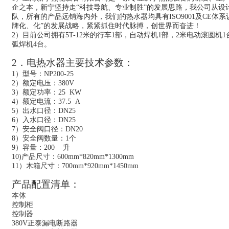
企之本
，
新宁
坚持走“科技导航、专业制胜”的发展
思路
，
我公司从
设
队，所有的
产品远销海内外，我们的
热水器均具有ISO9001及CE体
牌化、化”的发展战略，紧紧抓住时代脉搏，创世界而奋进！
2）目前公司拥有5T-12米的行车1部，
自动焊机
1部，
2米电动滚圆机1
弧焊机4台。
2．电热水器主要技术参数：
1）型号：NP200-2
5
2）额定电压：380V
3）额定功率：2
5
KW
4）额定电流：3
7.5
A
5）出水口径：DN25
6）入水口径：DN25
7）安全阀口径：DN20
8）安全阀数量：1个
9）容量：200 升
10)产品尺寸：600mm*820mm*1300mm
11）木箱尺寸：700mm*920mm*1450mm
产品配置清单：
本体
控制柜
控制器
380V正泰漏电断路器