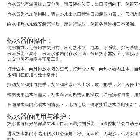
热水器配有温度压力安全阀，请安装在位置，出口倾斜向下。保证安
热水器为承压使用时，请在热水出水口管道口加装压力表，排气阀及
给水和热水系统安装完毕后，应进行试压，保证各管道接口不渗漏。
热水器的操作：
使用前或长期停用在使用前，应对热水器、电源、水系统、排污系统
保证系统不漏水；保证水箱内的存水住满；保证热水器安全可靠接地
力安全阀不堵塞并正常工作。
打开热水。向外排放水箱的空气，打开冷水阀，向热水器内注水。当
水阀门在使用时处于常开）。
扳动安全阀排气把手，安全阀应该正常出水，放下把手，安全阀停止
根据使用热水的需要，将水温设定所需要的温度（若是洗漱用水，用水
在确保水箱内充满水的情况下，电路连接正确后接通热水器电源即可
热水器的使用与维护：
热水器有很好的保温层和全自动恒温控制系统，恒温控制器会自动停
进入热水器的水选用软水且必须是干净、无杂质、无泥沙，否则会造
损坏。