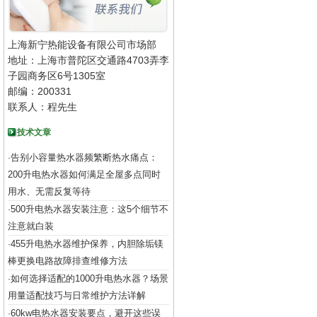
上海新宁热能设备有限公司市场部
地址：上海市普陀区交通路4703弄李
子园商务区6号1305室
邮编：200331
联系人：程先生
技术文章
告别小容量热水器频繁断热水痛点：
·
200升电热水器如何满足全屋多点同时
用水、无需反复等待
500升电热水器安装注意：这5个细节不
·
注意就白装
455升电热水器维护保养，内胆除垢镁
·
棒更换电路故障排查维修方法
如何选择适配的1000升电热水器？场景
·
用量适配技巧与日常维护方法详解
60kw电热水器安装要点，避开这些误
·