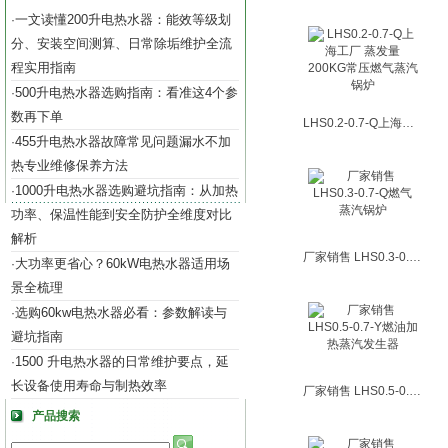
一文读懂200升电热水器：能效等级划
·
分、安装空间测算、日常除垢维护全流
程实用指南
500升电热水器选购指南：看准这4个参
·
数再下单
LHS0.2-0.7-Q上海工厂 蒸发量200KG常压燃气蒸汽锅炉
455升电热水器故障常见问题漏水不加
·
热专业维修保养方法
1000升电热水器选购避坑指南：从加热
·
功率、保温性能到安全防护全维度对比
解析
厂家销售 LHS0.3-0.7-Q燃气蒸汽锅炉
大功率更省心？60kW电热水器适用场
·
景全梳理
选购60kw电热水器必看：参数解读与
·
避坑指南
1500 升电热水器的日常维护要点，延
·
长设备使用寿命与制热效率
厂家销售 LHS0.5-0.7-Y燃油加热蒸汽发生器
产品搜索