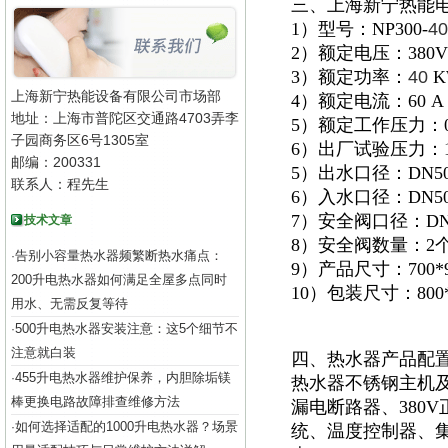
三、上海新宁热能
1）型号：NP300-
40
2）额定电压：380V
3）额定功率：
40
K
上海新宁热能设备有限公司市场部
4）额定电流：60 A
地址：上海市普陀区交通路4703弄李
5）额定工作压力：0.
子园商务区6号1305室
6）出厂试验压力：1.
邮编：200331
5）出水口径：DN5
联系人：程先生
6）入水口径：DN5
7）安全阀口径：DN
技术文章
8）安全阀数量：2
告别小容量热水器频繁断热水痛点：
·
9）产品尺寸：700*92
200升电热水器如何满足全屋多点同时
10）包装尺寸：800*1
用水、无需反复等待
500升电热水器安装注意：这5个细节不
·
注意就白装
四、热水器产品配
455升电热水器维护保养，内胆除垢镁
·
热水器不锈钢主机及
棒更换电路故障排查维修方法
漏电断路器、380
如何选择适配的1000升电热水器？场景
·
统、温度控制器、集