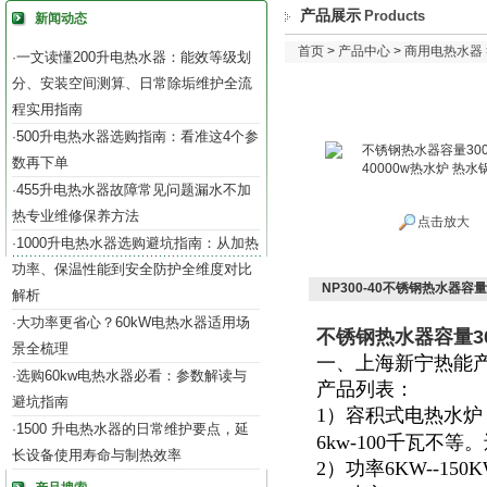
产品展示
Products
新闻动态
首页
>
产品中心
>
商用电热水器
一文读懂200升电热水器：能效等级划
·
分、安装空间测算、日常除垢维护全流
程实用指南
500升电热水器选购指南：看准这4个参
·
数再下单
455升电热水器故障常见问题漏水不加
·
热专业维修保养方法
点击放大
1000升电热水器选购避坑指南：从加热
·
功率、保温性能到安全防护全维度对比
NP300-40不锈钢热水器容量
解析
大功率更省心？60kW电热水器适用场
·
不锈钢热水器容量30
景全梳理
一、上海新宁热能
选购60kw电热水器必看：参数解读与
·
产品列表：
避坑指南
1）容积式电热水炉
1500 升电热水器的日常维护要点，延
·
6kw-100千瓦不
长设备使用寿命与制热效率
2）功率6KW--15