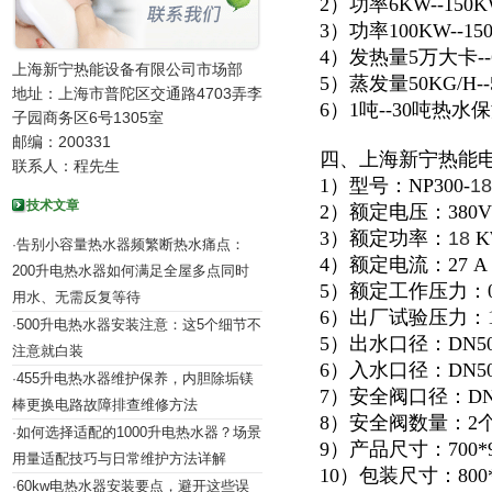
2）功率6KW--15
3）功率100KW--
4）发热量5万大卡
上海新宁热能设备有限公司市场部
5）蒸发量50KG/H
地址：上海市普陀区交通路4703弄李
6）1吨--30吨热
子园商务区6号1305室
邮编：200331
四、上海新宁热能
联系人：程先生
1）型号：NP300-
18
技术文章
2）额定电压：380V
3）额定功率：
18
K
告别小容量热水器频繁断热水痛点：
·
4）额定电流：27 A
200升电热水器如何满足全屋多点同时
5）额定工作压力：0.
用水、无需反复等待
6）出厂试验压力：1.
500升电热水器安装注意：这5个细节不
·
5）出水口径：DN5
注意就白装
6）入水口径：DN5
455升电热水器维护保养，内胆除垢镁
·
7）安全阀口径：DN
棒更换电路故障排查维修方法
8）安全阀数量：2
如何选择适配的1000升电热水器？场景
·
9）产品尺寸：700*92
用量适配技巧与日常维护方法详解
10）包装尺寸：800*1
60kw电热水器安装要点，避开这些误
·