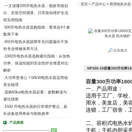
首页
>
产品中心
>
商用电热水器
一文读懂200升电热水器：能效等级划
·
分、安装空间测算、日常除垢维护全流
程实用指南
500升电热水器选购指南：看准这4个参
·
数再下单
455升电热水器故障常见问题漏水不加
·
热专业维修保养方法
点击放大
1000升电热水器选购避坑指南：从加热
·
功率、保温性能到安全防护全维度对比
NP300-18容量300升功率
解析
大功率更省心？60kW电热水器适用场
·
容量300升功率18
景全梳理
一、产品用途：
选购60kw电热水器必看：参数解读与
·
适用于
工厂、学校
避坑指南
用水，美发店，美
1500 升电热水器的日常维护要点，延
·
连锁，工厂宿舍，
长设备使用寿命与制热效率
二、容积式电热水
产品搜索
主机：主机内胆采