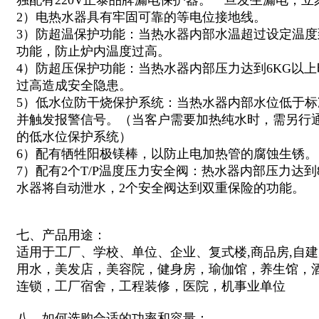
独配有220V正泰品牌漏电保护器。一旦发生漏电，
2）电热水器具有牢固可靠的等电位接地线。
3）防超温保护功能：当热水器内部水温超过设定温
功能，防止炉内温度过高。
4）防超压保护功能：当热水器内部压力达到6KG以
过高造成安全隐患。
5）低水位防干烧保护系统：当热水器内部水位低于
并触发报警信号。（当客户需要加热纯水时，需另行
的低水位保护系统）
6）配有牺牲阳极镁棒，以防止电加热管的腐蚀生锈。
7）配有2个T/P温度压力安全阀：热水器内部压力达到
水器将自动泄水，2个安全阀达到双重保险的功能。
七、产品用途：
适用于
工厂、学校、单位、企业、
复式楼,商品房,自
用水，美发店，美容院，健身房，
瑜伽馆，
养生馆，
连锁，工厂宿舍，工程装修，医院，机事业单位
八、如何选购合适的功率和容量：