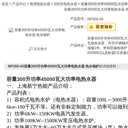
首页
>
产品中心
>
商用电热水器
>
300升电热水器
> 容量300升功率45000瓦大功
容量300升功率45000瓦大功率电热水器 
产品型号：
NP300-45
产品报价：
容量300升功率45000
瓦电热水器，外壳不锈钢2
产品特点：
保修2年。带有防漏电保护
点击放大
ISO9001以及欧盟CE质
NP300-45容量300升功率45000瓦大功率电热水器 热水锅炉
的详细资料：
容量300升功率45000瓦大功率电热水器
一、上海新宁热能产品介绍：
产品列表：
1）容积式电热水炉（电热水器）：容量100L
300
—
6kw-100千瓦不等。还有非标定制能力，功率可以做到
2）功率6KW--150KW电蒸汽发生器。
3）功率100KW--1500KW常压电热水炉。
4）发热量5万大卡--60万大卡立式常压燃油（气）热