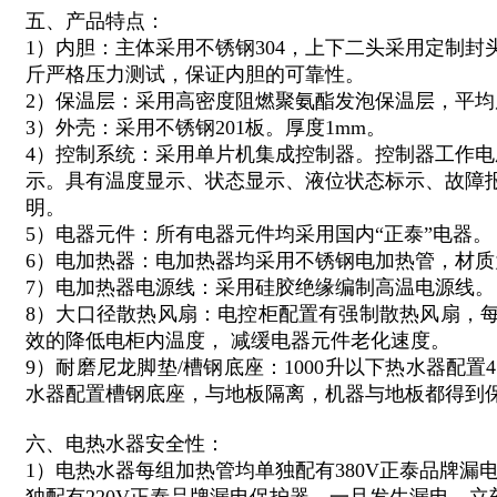
五、产品特点：
1）内胆：主体采用不锈钢304，上下二头采用定制封
斤严格压力测试，保证内胆的可靠性。
2）保温层：采用高密度阻燃聚氨酯发泡保温层，平均厚
3）外壳：采用不锈钢201板。厚度1mm。
4）控制系统：采用单片机集成控制器。控制器工作电压
示。具有温度显示、状态显示、液位状态标示、故障
明。
5）电器元件：所有电器元件均采用国内“正泰”电器。
6）电加热器：电加热器均采用不锈钢电加热管，材质为
7）电加热器电源线：采用硅胶绝缘编制高温电源线。
8）大口径散热风扇：电控柜配置有强制散热风扇，每小
效的降低电柜内温度， 减缓电器元件老化速度。
9）耐磨尼龙脚垫/槽钢底座：1000升以下热水器配置
水器配置槽钢底座，与地板隔离，机器与地板都得到
六、电热水器安全性：
1）电热水器每组加热管均单独配有380V正泰品牌漏