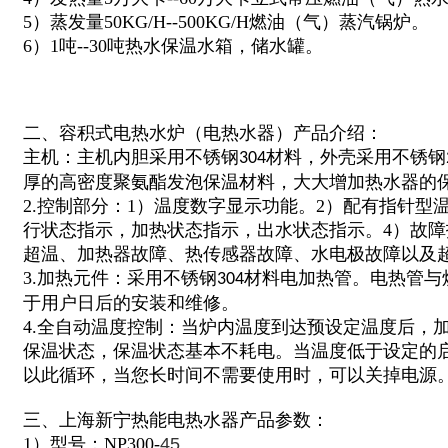
5）蒸发量50KG/H--500KG/H燃油（气）蒸汽锅炉。
6）1吨--30吨热水保温水箱，储水罐。
二、容积式电热水炉（电热水器）产品介绍：
主机：主机内胆采用不锈钢
材料，外壳采用不锈钢
304
厚的高密度聚氨酯发泡保温材料，大大增加热水器的
2.控制部分：1）温度数字显示功能。2）配有指针型
行状态指示，加热状态指示，出水状态指示。4）故
超温、加热器故障、热传感器故障、水电极故障以及
3.加热元件：采用不锈钢
材料电加热管。电热管与
304
于用户日后的安装和维修。
4.全自动温度控制：当炉内温度到达预设定温度后，
保温状态，保温状态基本不耗电。当温度低于设定的
以此循环，当您长时间不需要使用时，可以关掉电源
三、上海新宁热能电热水器产品参数：
1）型号：NP300-
45