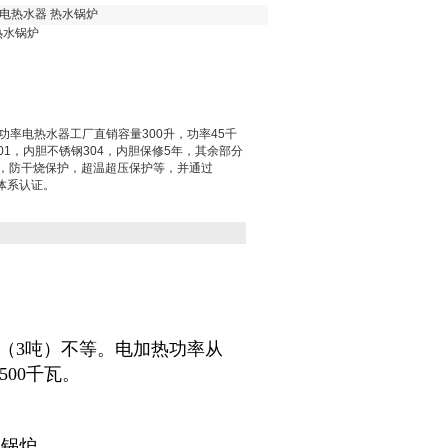
率电热水器 热水锅炉
热水锅炉
瓦大功率电热水器工厂直销容量300升，功率45千
01，内胆不锈钢304，内胆保修5年，其余部分
，防干烧保护，超温超压保护等，并通过
量体系认证。
0升（3吨）不等。电加热功率从
500千瓦。
水锅炉。