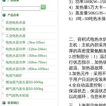
产品搜索
3）功率100KW--
4）发热量5万大卡
5）蒸发量50KG/H
产品目录
6）1吨--30吨热
其他电热水器
商用电热水器
工业电热水器
二、容积式电热水
电热水器功率（3kw-10kw）
主机：主机内胆采
电热水器功率（12kw-24kw）
厚的高密度聚氨酯
电热水器功率（30kw-48kw）
2.控制部分：1）
行状态指示，加热
电热水器功率（50kw-75kw）
超温、加热器故障
电热水器功率（80kw-100kw）
3.加热元件：采用
电蒸汽锅炉
于用户日后的安装
燃油蒸汽发生器50-500kg
4.全自动温度控制
燃气蒸汽发生器50-500kg
保温状态，保温状
空气能热水机组
以此循环，当您长
联系我们
三、上海新宁热能