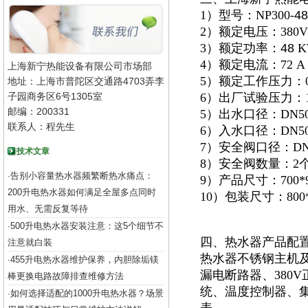
1）型号：NP300-
48
2）额定电压：380V
3）额定功率：
48
K
4）额定电流：72 A
上海新宁热能设备有限公司市场部
5）额定工作压力：0.
地址：上海市普陀区交通路4703弄李
子园商务区6号1305室
6）出厂试验压力：1.
邮编：200331
5）出水口径：DN5
联系人：程先生
6）入水口径：DN5
7）安全阀口径：DN
技术文章
8）安全阀数量：2
告别小容量热水器频繁断热水痛点：
·
9）产品尺寸：700*92
200升电热水器如何满足全屋多点同时
10）包装尺寸：800*1
用水、无需反复等待
500升电热水器安装注意：这5个细节不
·
四、热水器产品配
注意就白装
热水器不锈钢主机及
455升电热水器维护保养，内胆除垢镁
·
漏电断路器、380
棒更换电路故障排查维修方法
统、温度控制器、集
如何选择适配的1000升电热水器？场景
·