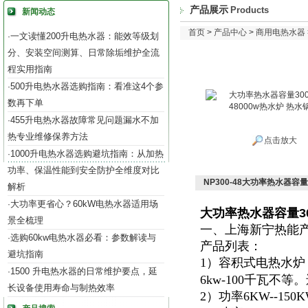
产品展示
Products
新闻动态
首页
>
产品中心
>
商用电热水器
一文读懂200升电热水器：能效等级划
·
分、安装空间测算、日常除垢维护全流
程实用指南
500升电热水器选购指南：看准这4个参
·
数再下单
455升电热水器故障常见问题漏水不加
·
热专业维修保养方法
点击放大
1000升电热水器选购避坑指南：从加热
·
功率、保温性能到安全防护全维度对比
NP300-48大功率热水器容量
解析
大功率更省心？60kW电热水器适用场
·
大功率热水器容量30
景全梳理
一、上海新宁热能
选购60kw电热水器必看：参数解读与
·
产品列表：
避坑指南
1）容积式电热水炉
1500 升电热水器的日常维护要点，延
·
6kw-100千瓦不
长设备使用寿命与制热效率
2）功率6KW--15