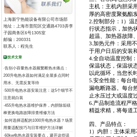
主机：主机内胆采
厚的高密度聚氨酯
上海新宁热能设备有限公司市场部
2.控制部分：1）
地址：上海市普陀区交通路4703弄李
行状态指示，加热
子园商务区6号1305室
超温、加热器故障
邮编：200331
3.加热元件：采用
联系人：程先生
于用户日后的安装
技术文章
4.全自动温度控制
保温状态，保温状
告别小容量热水器频繁断热水痛点：
·
以此循环，当您长
200升电热水器如何满足全屋多点同时
5.安全性能：每台
用水、无需反复等待
漏电断路器。每台
500升电热水器安装注意：这5个细节不
·
止水压过大或温度
注意就白装
6.产品制造流程严
455升电热水器维护保养，内胆除垢镁
·
精益求精，将每道
棒更换电路故障排查维修方法
如何选择适配的1000升电热水器？场景
·
四、产品特点：
用量适配技巧与日常维护方法详解
1）内胆：主体采用
60kw电热水器安装要点，避开这些误
·