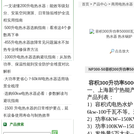
首页
>
产品中心
>
商用电热水器
一文读懂200升电热水器：能效等级划
·
分、安装空间测算、日常除垢维护全流
程实用指南
500升电热水器选购指南：看准这4个参
·
数再下单
455升电热水器故障常见问题漏水不加
·
热专业维修保养方法
点击放大
1000升电热水器选购避坑指南：从加热
·
功率、保温性能到安全防护全维度对比
NP300-50容积300升功率
解析
大功率更省心？60kW电热水器适用场
·
容积300升功率50
景全梳理
一、上海新宁热能
选购60kw电热水器必看：参数解读与
·
产品列表：
避坑指南
1）容积式电热水炉
1500 升电热水器的日常维护要点，延
·
6kw-100千瓦不
长设备使用寿命与制热效率
2）功率6KW--15
产品搜索
3）功率100KW--
4）发热量5万大卡