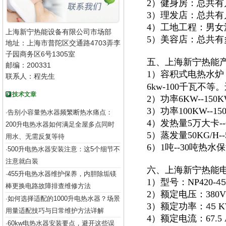
2）健身房：总共
3）理发店：总共
4）工地工程：男
上海新宁热能设备有限公司市场部
5）美容店：总共
地址：上海市普陀区交通路4703弄李
子园商务区6号1305室
五、上海新宁热能
邮编：200331
1）容积式电热水炉
联系人：程先生
6kw-100千瓦不
技术文章
2）功率6KW--15
3）功率100KW--
告别小容量热水器频繁断热水痛点：
·
4）发热量5万大卡
200升电热水器如何满足全屋多点同时
5）蒸发量50KG/H
用水、无需反复等待
6）1吨--30吨热
500升电热水器安装注意：这5个细节不
·
注意就白装
六、上海新宁热能
455升电热水器维护保养，内胆除垢镁
·
1）型号：NP420-
45
棒更换电路故障排查维修方法
2）额定电压：380V
如何选择适配的1000升电热水器？场景
·
3）额定功率：
45
K
用量适配技巧与日常维护方法详解
4）额定电流：67.5 
60kw电热水器安装要点，避开这些误
·