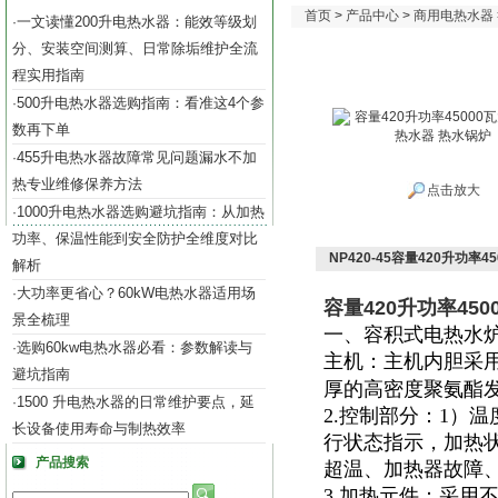
首页
>
产品中心
>
商用电热水器
一文读懂200升电热水器：能效等级划
·
分、安装空间测算、日常除垢维护全流
程实用指南
500升电热水器选购指南：看准这4个参
·
数再下单
455升电热水器故障常见问题漏水不加
·
热专业维修保养方法
点击放大
1000升电热水器选购避坑指南：从加热
·
功率、保温性能到安全防护全维度对比
NP420-45容量420升功率
解析
大功率更省心？60kW电热水器适用场
·
容量420升功率45
景全梳理
一、容积式电热水
选购60kw电热水器必看：参数解读与
·
主机：主机内胆采
避坑指南
厚的高密度聚氨酯
1500 升电热水器的日常维护要点，延
·
2.控制部分：1）
长设备使用寿命与制热效率
行状态指示，加热
产品搜索
超温、加热器故障
3.加热元件：采用