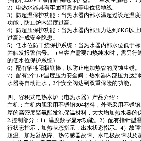
独配有220V正泰品牌漏电保护器。一旦发生漏电，
2）电热水器具有牢固可靠的等电位接地线。
3）防超温保护功能：当热水器内部水温超过设定温
功能，防止炉内温度过高。
4）防超压保护功能：当热水器内部压力达到6KG以
过高造成安全隐患。
5）低水位防干烧保护系统：当热水器内部水位低于
并触发报警信号。（当客户需要加热纯水时，需另行
的低水位保护系统）
6）配有牺牲阳极镁棒，以防止电加热管的腐蚀生锈。
7）配有2个T/P温度压力安全阀：热水器内部压力达到
水器将自动泄水，2个安全阀达到双重保险的功能。
四、容积式电热水炉（电热水器）产品介绍：
主机：主机内胆采用不锈钢
材料，外壳采用不锈钢
304
厚的高密度聚氨酯发泡保温材料，大大增加热水器的
2.控制部分：1）温度数字显示功能。2）配有指针型
行状态指示，加热状态指示，出水状态指示。4）故
超温、加热器故障、热传感器故障、水电极故障以及