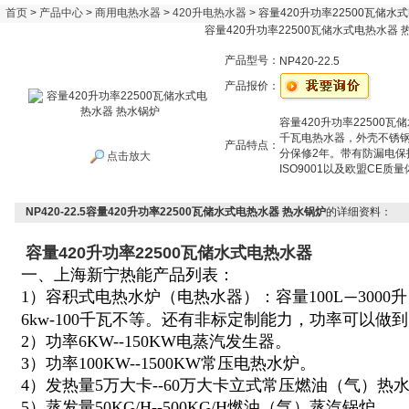
首页
>
产品中心
>
商用电热水器
>
420升电热水器
> 容量420升功率22500瓦储水
容量420升功率22500瓦储水式电热水器 
产品型号：
NP420-22.5
产品报价：
容量420升功率22500瓦
千瓦电热水器，外壳不锈钢
产品特点：
分保修2年。带有防漏电
点击放大
ISO9001以及欧盟CE质
NP420-22.5容量420升功率22500瓦储水式电热水器 热水锅炉
的详细资料：
容量420升功率22500瓦储水式电热水器
一、上海新宁热能产品列表：
1）容积式电热水炉（电热水器）：容量100L
300
—
6kw-100千瓦不等。还有非标定制能力，功率可以做到
2）功率6KW--150KW电蒸汽发生器。
3）功率100KW--1500KW常压电热水炉。
4）发热量5万大卡--60万大卡立式常压燃油（气）热
5）蒸发量50KG/H--500KG/H燃油（气）蒸汽锅炉。