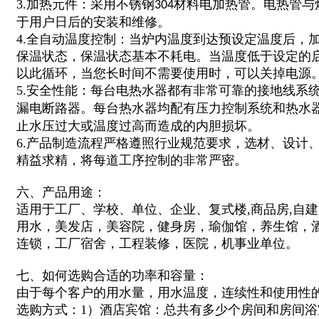
3.加热元件：采用不锈钢
材料电加热管。电热管与
304
于用户日后的安装和维修。
4.全自动温度控制：当炉内温度到达预设定温度后，
保温状态，保温状态基本不耗电。当温度低于设定的
以此循环，当您长时间不需要使用时，可以关掉电源
5.安全性能：每台电热水器都有非常可靠的接地线系
漏电断路器。每台热水器均配有压力控制系统和热水
止水压过大或温度过高而造成的内胆损坏。
6.产品制造流程严格遵照行业规范要求，选材、设计
精益求精，将每道工序控制的非常严密。
六、产品用途：
适用于
工厂、学校、单位、企业、
复式楼,商品房,自
用水，美发店，美容院，健身房，
瑜伽馆，
养生馆，
连锁，工厂宿舍，工程装修，医院，机事业单位
。
七、如何选购合适的功率和容量：
由于每个客户的用水量，用水温度，连续性和使用性
选购方式：1）酒店宾馆：总共有多少个房间和房间