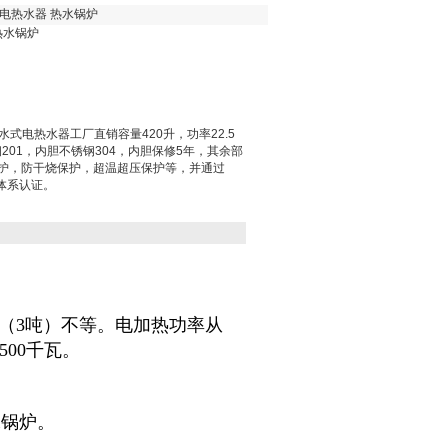
式电热水器 热水锅炉
热水锅炉
储水式电热水器工厂直销容量420升，功率22.5
201，内胆不锈钢304，内胆保修5年，其余部
保护，防干烧保护，超温超压保护等，并通过
量体系认证。
0升（3吨）不等。电加热功率从
500千瓦。
水锅炉。