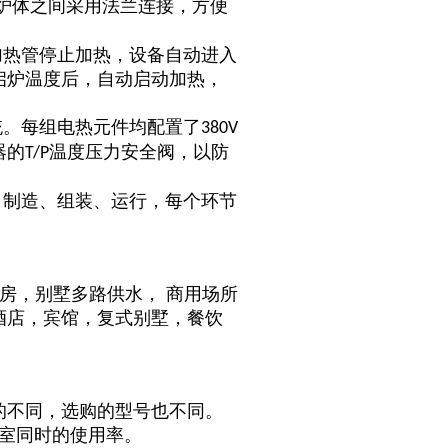
炉体之间采用法兰连接，方便
加热管停止加热，设备自动进入
启炉温度后，自动启动加热，
。
统。每组电热元件均配置了
380V
器的
温度压力安全阀，以防
T/P
、制造、组装、运行，每个环节
建房
，
别墅多路供水
，
商用场所
酒店，宾馆，复式别墅，餐饮
的不同，选购的型号也不同。
浴室同时的使用率。