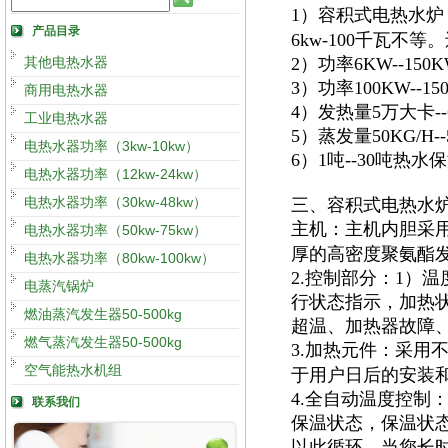
1）容积式电热水炉
产品目录
6kw-100千瓦不
其他电热水器
2）功率6KW--15
3）功率100KW--
商用电热水器
4）发热量5万大卡
工业电热水器
5）蒸发量50KG/H
电热水器功率（3kw-10kw）
6）1吨--30吨热
电热水器功率（12kw-24kw）
电热水器功率（30kw-48kw）
三、容积式电热水
主机：主机内胆采
电热水器功率（50kw-75kw）
厚的高密度聚氨酯
电热水器功率（80kw-100kw）
2.控制部分：1）
电蒸汽锅炉
行状态指示，加热
燃油蒸汽发生器50-500kg
超温、加热器故障
燃气蒸汽发生器50-500kg
3.加热元件：采用
空气能热水机组
于用户日后的安装
4.全自动温度控制
联系我们
保温状态，保温状
以此循环，当您长