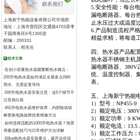
5.安全性能：每台
漏电断路器。每台
上海新宁热能设备有限公司市场部
止水压过大或温度
地址：上海市普陀区交通路4703弄李
6.产品制造流程严
子园商务区6号1305室
精益求精，将每道
邮编：200331
联系人：程先生
四、热水器产品配
技术文章
热水器不锈钢主机及
漏电断路器、380
告别小容量热水器频繁断热水痛点：
·
统、温度控制器、集
200升电热水器如何满足全屋多点同时
表。
用水、无需反复等待
500升电热水器安装注意：这5个细节不
·
五、上海新宁热能
注意就白装
1）型号：NP455-
9
455升电热水器维护保养，内胆除垢镁
·
2）额定电压：380V
棒更换电路故障排查维修方法
3）额定功率：
9
K
如何选择适配的1000升电热水器？场景
·
4）额定电流：13.5 
用量适配技巧与日常维护方法详解
5）额定工作压力：0.
60kw电热水器安装要点，避开这些误
·