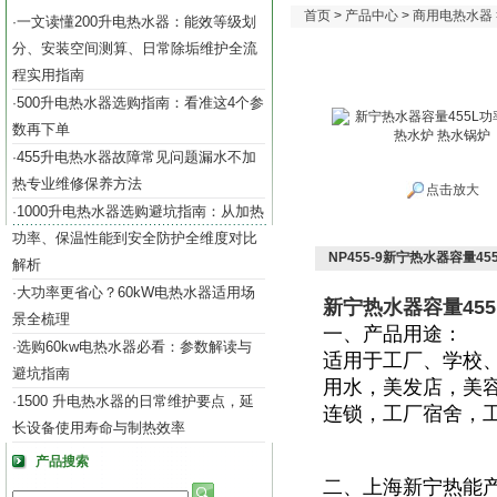
首页
>
产品中心
>
商用电热水器
一文读懂200升电热水器：能效等级划
·
分、安装空间测算、日常除垢维护全流
程实用指南
500升电热水器选购指南：看准这4个参
·
数再下单
455升电热水器故障常见问题漏水不加
·
热专业维修保养方法
点击放大
1000升电热水器选购避坑指南：从加热
·
功率、保温性能到安全防护全维度对比
NP455-9新宁热水器容量45
解析
大功率更省心？60kW电热水器适用场
·
新宁热水器容量455
景全梳理
一、产品用途：
选购60kw电热水器必看：参数解读与
·
适用于
工厂、学校
避坑指南
用水，美发店，美
1500 升电热水器的日常维护要点，延
·
连锁，工厂宿舍，
长设备使用寿命与制热效率
产品搜索
二、上海新宁热能