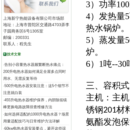
3）功率10
4）发热量
上海新宁热能设备有限公司市场部
地址：上海市普陀区交通路4703弄李
热水锅炉。
子园商务区6号1305室
邮编：200331
5）蒸发量5
联系人：程先生
炉。
技术文章
6）1吨--
告别小容量热水器频繁断热水痛点：
·
200升电热水器如何满足全屋多点同时
用水、无需反复等待
三、容积式
500升电热水器安装注意：这5个细节不
·
注意就白装
主机：主机
455升电热水器维护保养，内胆除垢镁
·
棒更换电路故障排查维修方法
锈钢
材
201
如何选择适配的1000升电热水器？场景
·
氨酯发泡保
用量适配技巧与日常维护方法详解
60kw电热水器安装要点，避开这些误
·