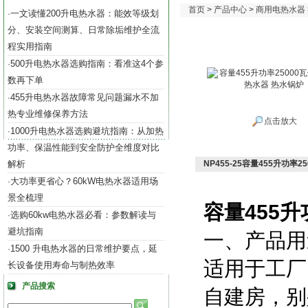
首页
>
产品中心
>
商用电热水器
一文读懂200升电热水器：能效等级划
·
分、安装空间测算、日常除垢维护全流
程实用指南
500升电热水器选购指南：看准这4个参
·
数再下单
455升电热水器故障常见问题漏水不加
·
热专业维修保养方法
点击放大
1000升电热水器选购避坑指南：从加热
·
功率、保温性能到安全防护全维度对比
解析
NP455-25容量455升功率
大功率更省心？60kW电热水器适用场
·
景全梳理
容量455升
选购60kw电热水器必看：参数解读与
·
避坑指南
一、产品用
1500 升电热水器的日常维护要点，延
·
适用于
工厂
长设备使用寿命与制热效率
产品搜索
自建房
，
别