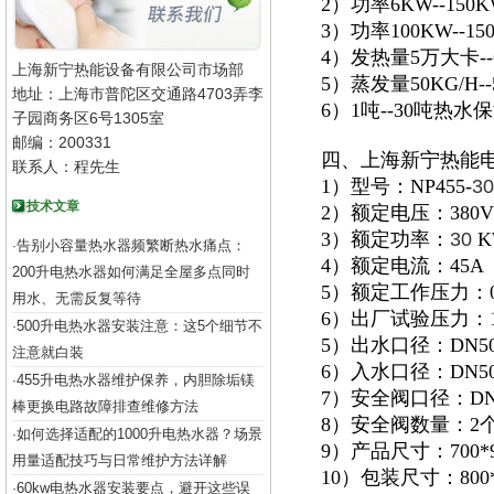
2）功率6KW--15
3）功率100KW--
4）发热量5万大卡
上海新宁热能设备有限公司市场部
5）蒸发量50KG/H
地址：上海市普陀区交通路4703弄李
6）1吨--30吨热
子园商务区6号1305室
邮编：200331
四、上海新宁热能
联系人：程先生
1）型号：NP455-
30
技术文章
2）额定电压：380V
3）额定功率：
30
K
告别小容量热水器频繁断热水痛点：
·
4）额定电流：45A
200升电热水器如何满足全屋多点同时
5）额定工作压力：0.
用水、无需反复等待
6）出厂试验压力：1.
500升电热水器安装注意：这5个细节不
·
5）出水口径：DN5
注意就白装
6）入水口径：DN5
455升电热水器维护保养，内胆除垢镁
·
7）安全阀口径：DN
棒更换电路故障排查维修方法
8）安全阀数量：2
如何选择适配的1000升电热水器？场景
·
9）产品尺寸：700*92
用量适配技巧与日常维护方法详解
10）包装尺寸：800*1
60kw电热水器安装要点，避开这些误
·