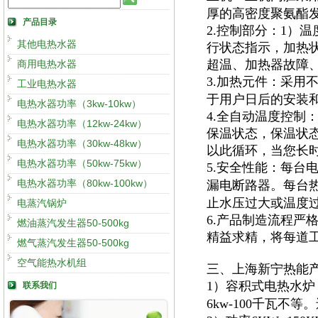
厚的高密度聚氨酯
产品目录
2.控制部分：1）
其他电热水器
行状态指示，加热
超温、加热器故障
商用电热水器
3.加热元件：采用
工业电热水器
于用户日后的安装
电热水器功率（3kw-10kw）
4.全自动温度控制
电热水器功率（12kw-24kw）
保温状态，保温状
电热水器功率（30kw-48kw）
以此循环，当您长
电热水器功率（50kw-75kw）
5.安全性能：每台
电热水器功率（80kw-100kw）
漏电断路器。每台
止水压过大或温度
电蒸汽锅炉
6.产品制造流程严
燃油蒸汽发生器50-500kg
精益求精，将每道
燃气蒸汽发生器50-500kg
空气能热水机组
三、上海新宁热能
1）容积式电热水炉
联系我们
6kw-100千瓦不