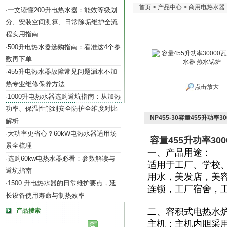
首页
>
产品中心
>
商用电热水器
一文读懂200升电热水器：能效等级划
·
分、安装空间测算、日常除垢维护全流
程实用指南
500升电热水器选购指南：看准这4个参
·
数再下单
455升电热水器故障常见问题漏水不加
·
热专业维修保养方法
点击放大
1000升电热水器选购避坑指南：从加热
·
功率、保温性能到安全防护全维度对比
NP455-30容量455升功率
解析
大功率更省心？60kW电热水器适用场
·
容量455升功率30
景全梳理
一、产品用途：
选购60kw电热水器必看：参数解读与
·
适用于
工厂、学校
避坑指南
用水，美发店，美
1500 升电热水器的日常维护要点，延
·
连锁，工厂宿舍，
长设备使用寿命与制热效率
二、容积式电热水
产品搜索
主机：主机内胆采