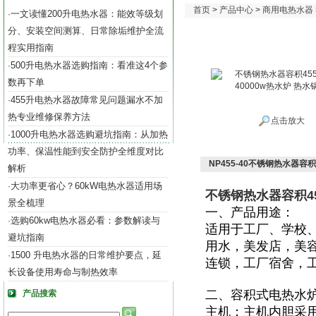
首页
>
产品中心
>
商用电热水器
一文读懂200升电热水器：能效等级划
·
分、安装空间测算、日常除垢维护全流
程实用指南
500升电热水器选购指南：看准这4个参
·
数再下单
455升电热水器故障常见问题漏水不加
·
热专业维修保养方法
点击放大
1000升电热水器选购避坑指南：从加热
·
功率、保温性能到安全防护全维度对比
NP455-40不锈钢热水器容积
解析
大功率更省心？60kW电热水器适用场
·
不锈钢热水器容积45
景全梳理
一、产品用途：
选购60kw电热水器必看：参数解读与
·
适用于
工厂、学校
避坑指南
用水，美发店，美
1500 升电热水器的日常维护要点，延
·
连锁，工厂宿舍，
长设备使用寿命与制热效率
二、容积式电热水
产品搜索
主机：主机内胆采