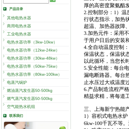
厚的高密度聚氨酯
产品目录
2.控制部分：1）
其他电热水器
行状态指示，加热
超温、加热器故障
商用电热水器
3.加热元件：采用
工业电热水器
于用户日后的安装
电热水器功率（3kw-10kw）
4.全自动温度控制
电热水器功率（12kw-24kw）
保温状态，保温状
电热水器功率（30kw-48kw）
以此循环，当您长
电热水器功率（50kw-75kw）
5.安全性能：每台
电热水器功率（80kw-100kw）
漏电断路器。每台
止水压过大或温度
电蒸汽锅炉
6.产品制造流程严
燃油蒸汽发生器50-500kg
精益求精，将每道
燃气蒸汽发生器50-500kg
空气能热水机组
三、上海新宁热能
1）容积式电热水炉
联系我们
6kw-100千瓦不