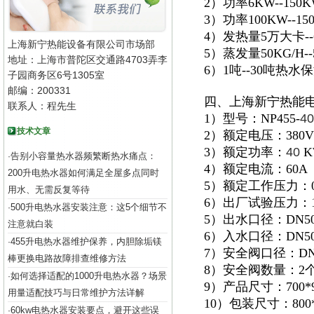
2）功率6KW--15
3）功率100KW--
4）发热量5万大卡
上海新宁热能设备有限公司市场部
5）蒸发量50KG/H
地址：上海市普陀区交通路4703弄李
6）1吨--30吨热
子园商务区6号1305室
邮编：200331
四、上海新宁热能
联系人：程先生
1）型号：NP455-
40
技术文章
2）额定电压：380V
3）额定功率：
40
K
告别小容量热水器频繁断热水痛点：
·
4）额定电流：60A
200升电热水器如何满足全屋多点同时
5）额定工作压力：0.
用水、无需反复等待
6）出厂试验压力：1.
500升电热水器安装注意：这5个细节不
·
5）出水口径：DN5
注意就白装
6）入水口径：DN5
455升电热水器维护保养，内胆除垢镁
·
7）安全阀口径：DN
棒更换电路故障排查维修方法
8）安全阀数量：2
如何选择适配的1000升电热水器？场景
·
9）产品尺寸：700*92
用量适配技巧与日常维护方法详解
10）包装尺寸：800*1
60kw电热水器安装要点，避开这些误
·