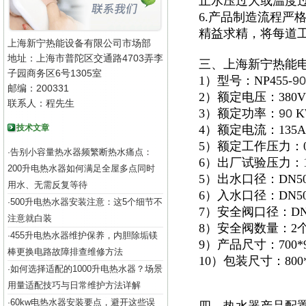
止水压过大或温度
6.产品制造流程严
精益求精，将每道
上海新宁热能设备有限公司市场部
地址：上海市普陀区交通路4703弄李
三、上海新宁热能
子园商务区6号1305室
1）型号：NP455-
90
邮编：200331
2）额定电压：380V
联系人：程先生
3）额定功率：
90
K
技术文章
4）额定电流：135A
5）额定工作压力：0.
告别小容量热水器频繁断热水痛点：
·
6）出厂试验压力：1.
200升电热水器如何满足全屋多点同时
5）出水口径：DN5
用水、无需反复等待
6）入水口径：DN5
500升电热水器安装注意：这5个细节不
·
7）安全阀口径：DN
注意就白装
8）安全阀数量：2
455升电热水器维护保养，内胆除垢镁
·
9）产品尺寸：700*92
棒更换电路故障排查维修方法
10）包装尺寸：800*1
如何选择适配的1000升电热水器？场景
·
用量适配技巧与日常维护方法详解
60kw电热水器安装要点，避开这些误
·