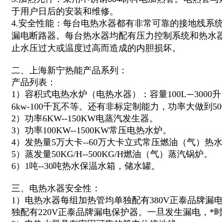
于用户日后的安装和维修。
4.安全性能：每台电热水器都有非常可靠的接地线系
漏电断路器。每台热水器均配有压力控制系统和热水
止水压过大或温度过高而造成的内胆损坏。
二、上海新宁热能产品系列：
产品列表：
1）容积式电热水炉（电热水器）：容量100L
300
—
6kw-100千瓦不等。还有非标定制能力，功率大做到5
2）功率6KW--150KW电蒸汽发生器。
3）功率100KW--1500KW常压电热水炉。
4）发热量5万大卡--60万大卡立式常压燃油（气）热
5）蒸发量50KG/H--500KG/H燃油（气）蒸汽锅炉。
6）1吨--30吨热水保温水箱，储水罐。
三、电热水器安全性：
1）电热水器每组加热管均单独配有380V正泰品牌漏
独配有220V正泰品牌漏电保护器。一旦发生漏电，*