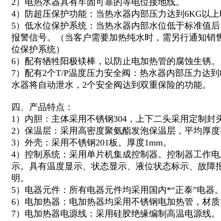
2）电热水器具有牢固可靠的等电位接地线。
4）防超压保护功能：当热水器内部压力达到6KG以
5）低水位保护系统：当热水器内部水位低于标准值
报警信号。（当客户需要加热纯水时，需另行通知销
位保护系统）
6）配有牺牲阳极镁棒，以防止电加热管的腐蚀生锈。
7）配有2个T/P温度压力安全阀：热水器内部压力达到
水器将自动泄水，2个安全阀达到双重保险的功能。
四、产品特点：
1）内胆：主体采用不锈钢304，上下二头采用定制封
2）保温层：采用高密度聚氨酯发泡保温层，平均厚度有
3）外壳：采用不锈钢201板。厚度1mm。
4）控制系统：采用单片机集成控制器。控制器工作电压
示。具有温度显示、状态显示、液位状态标示、故障
明。
5）电器元件：所有电器元件均采用国内*“正泰”电器
6）电加热器：电加热器均采用不锈钢电加热管，材质为
7）电加热器电源线：采用硅胶绝缘编制高温电源线。