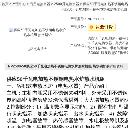
首页
>
产品中心
>
商用电热水器
>
2500升电热水器
> 供应50千瓦电加热不锈钢电
供应50千瓦电加热不锈钢电热水炉热水机组
产品型号：
NP2500-50
产品报价：
供应50千瓦电加热不锈钢
50千瓦电热水器，外壳不锈
产品特点：
部分保修2年。带有防漏
点击放大
ISO9001以及欧盟CE质
NP2500-50供应50千瓦电加热不锈钢电热水炉热水机组 热水锅炉
的详细资料：
供应50千瓦电加热不锈钢电热水炉热水机组
一、容积式电热水炉（电热水器）产品介绍：
主机：主机内胆采用不锈钢
材料，外壳采用不锈钢
304
厚的高密度聚氨酯发泡保温材料，大大增加热水器的
2.控制部分：1）温度数字显示功能。2）配有指针型
行状态指示，加热状态指示，出水状态指示。4）故
超温、加热器故障、热传感器故障、水电极故障以及
3.加热元件：采用不锈钢
材料电加热管。电热管与
304