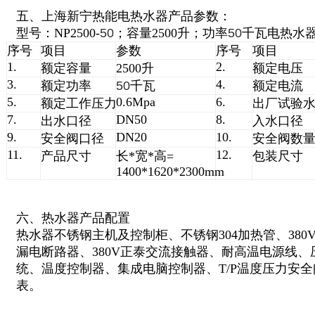
五、上海新宁热能电热水器产品参数：
型号：NP2500-
50
；容量2500升；功率
50
千瓦电热水
序号
项目
参数
序号
项目
1.
2.
额定容量
2500升
额定电压
3.
4.
额定功率
50
千瓦
额定电流
5.
0.6Mpa
6.
额定工作压力
出厂试验
7.
DN50
8.
出水口径
入水口径
9.
DN20
10.
安全阀口径
安全阀数
11.
12.
产品尺寸
长*宽*高=
包装尺寸
1400*1620*2300mm
六、热水器产品配置
热水器不锈钢主机及控制柜、不锈钢304加热管、380
漏电断路器、380V正泰交流接触器、耐高温电源线
统、温度控制器、集成电脑控制器、T/P温度压力安全
表。