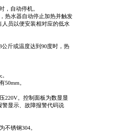
上时，自动停机。
后，热水器自动停止加热并触发
售人员以便安装相对应的低水
8公斤或温度达到90度时，热
头。
50mm。
220V。控制面板为数显显
报警显示、故障报警代码说
。
不锈钢304。