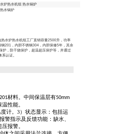
热水炉热水机组 热水锅炉
 热水锅炉
电热水炉热水机组工厂直销容量2500升，功率
钢201，内胆不锈钢304，内胆保修5年，其余
电保护，防干烧保护，超温超压保护等，并通过
量体系认证。
材料。中间保温层有
201
50mm
保温性能。
温度计。3）状态显示：包括运
障报警指示及反馈功能：缺水、
超压报警。
炉体之间采用法兰连接，方便