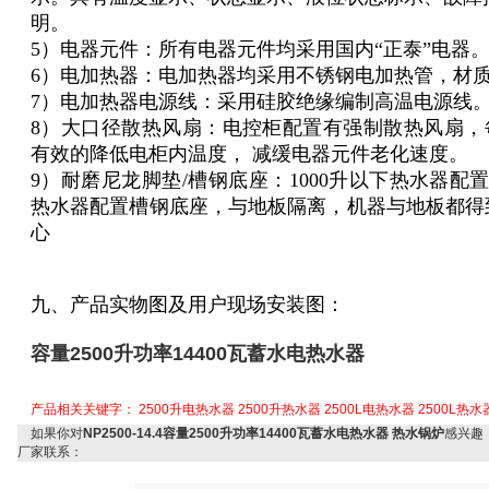
明。
5）电器元件：所有电器元件均采用国内“正泰”电器
6）电加热器：电加热器均采用不锈钢电加热管，材质
7）电加热器电源线：采用硅胶绝缘编制高温电源线
8）大口径散热风扇：电控柜配置有强制散热风扇，每小
有效的降低电柜内温度， 减缓电器元件老化速度。
9）耐磨尼龙脚垫/槽钢底座：1000升以下热水器配置
热水器配置槽钢底座，与地板隔离，机器与地板都得
心
九、产品实物图及用户现场安装图：
容量2500升功率14400瓦蓄水电热水器
产品相关关键字：
2500升电热水器
2500升热水器
2500L电热水器
2500L热水
如果你对
NP2500-14.4容量2500升功率14400瓦蓄水电热水器 热水锅炉
感兴趣
厂家联系：