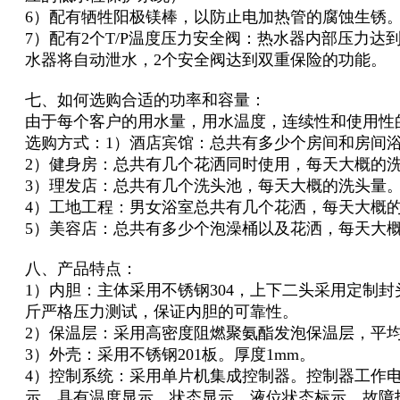
6）配有牺牲阳极镁棒，以防止电加热管的腐蚀生锈
7）配有2个T/P温度压力安全阀：热水器内部压力达
水器将自动泄水，2个安全阀达到双重保险的功能。
七、如何选购合适的功率和容量：
由于每个客户的用水量，用水温度，连续性和使用性
选购方式：1）酒店宾馆：总共有多少个房间和房间
2）健身房：总共有几个花洒同时使用，每天大概的
3）理发店：总共有几个洗头池，每天大概的洗头量
4）工地工程：男女浴室总共有几个花洒，每天大概
5）美容店：总共有多少个泡澡桶以及花洒，每天大
八、产品特点：
1）内胆：主体采用不锈钢304，上下二头采用定制封
斤严格压力测试，保证内胆的可靠性。
2）保温层：采用高密度阻燃聚氨酯发泡保温层，平均
3）外壳：采用不锈钢201板。厚度1mm。
4）控制系统：采用单片机集成控制器。控制器工作电
示。具有温度显示、状态显示、液位状态标示、故障