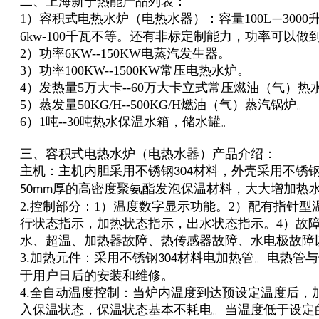
二、上海新宁热能产品列表：
1）容积式电热水炉（电热水器）：容量100L
300
—
6kw-100千瓦不等。还有非标定制能力，功率可以做到
2）功率6KW--150KW电蒸汽发生器。
3）功率100KW--1500KW常压电热水炉。
4）发热量5万大卡--60万大卡立式常压燃油（气）热
5）蒸发量50KG/H--500KG/H燃油（气）蒸汽锅炉。
6）1吨--30吨热水保温水箱，储水罐。
三、容积式电热水炉（电热水器）产品介绍：
主机：主机内胆采用不锈钢
材料，外壳采用不锈
304
厚的高密度聚氨酯发泡保温材料，大大增加热
50mm
2.控制部分：1）温度数字显示功能。2）配有指针型
行状态指示，加热状态指示，出水状态指示。4）故
水、超温、加热器故障、热传感器故障、水电极故障
3.加热元件：采用不锈钢
材料电加热管。电热管与
304
于用户日后的安装和维修。
4.全自动温度控制：当炉内温度到达预设定温度后，
入保温状态，保温状态基本不耗电。当温度低于设定