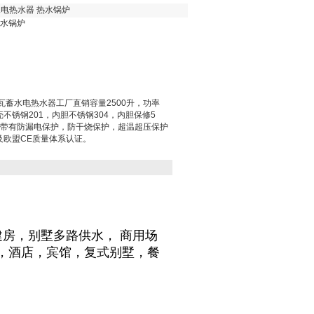
蓄水电热水器 热水锅炉
热水锅炉
00瓦蓄水电热水器工厂直销容量2500升，功率
壳不锈钢201，内胆不锈钢304，内胆保修5
。带有防漏电保护，防干烧保护，超温超压保护
以及欧盟CE质量体系认证。
建房
，
别墅多路供水
，
商用场
，酒店，宾馆，复式别墅，餐