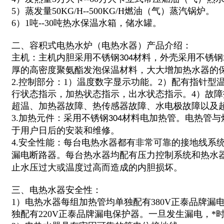
5）蒸发量50KG/H--500KG/H燃油（气）蒸汽锅炉。
6）1吨--30吨热水保温水箱，储水罐。
二、容积式电热水炉（电热水器）产品介绍：
主机：主机内胆采用不锈钢
材料，外壳采用不锈钢
304
厚的高密度聚氨酯发泡保温材料，大大增加热水器的
2.控制部分：1）温度数字显示功能。2）配有指针型
行状态指示，加热状态指示，出水状态指示。4）故
超温、加热器故障、热传感器故障、水电极故障以及
3.加热元件：采用不锈钢
材料电加热管。电热管与
304
于用户日后的安装和维修。
4.安全性能：每台电热水器都有非常可靠的接地线系
漏电断路器。每台热水器均配有压力控制系统和热水
止水压过大或温度过高而造成的内胆损坏。
三、电热水器安全性：
1）电热水器每组加热管均单独配有380V正泰品牌漏
独配有220V正泰品牌漏电保护器。一旦发生漏电，*