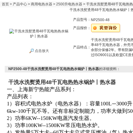
首页
>
产品中心
>
商用电热水器
>
2500升电热水器
> 干洗水洗熨烫用48千瓦电热
干洗水洗熨烫用48千瓦电热热水锅炉丨
产品型号：
NP2500-48
产品报价：
干洗水洗熨烫用48千瓦电
率48千瓦电热水器，外壳不
产品特点：
余部分保修2年。带有防
点击放大
过ISO9001以及欧盟CE
NP2500-48干洗水洗熨烫用48千瓦电热热水锅炉丨热水器
的详细资料：
干洗水洗熨烫用48千瓦电热热水锅炉丨热水器
一、上海新宁热能产品系列：
产品列表：
1）容积式电热水炉（电热水器）：容量100L
300
—
6kw-100千瓦不等。还有非标定制能力，功率大做到5
2）功率6KW--150KW电蒸汽发生器。
3）功率100KW--1500KW常压电热水炉。
4）发热量5万大卡--60万大卡立式常压燃油（气）热