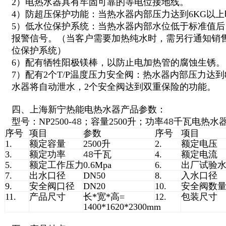
2）电热水器具有牢固可靠的等电位接地线。
4）防超压保护功能：当热水器内部压力达到6KG以
5）低水位保护系统：当热水器内部水位低于标准值
报警信号。（当客户需要加热纯水时，需另行通知销
位保护系统）
6）配有牺牲阳极镁棒，以防止电加热管的腐蚀生锈。
7）配有2个T/P温度压力安全阀：热水器内部压力达到
水器将自动泄水，2个安全阀达到双重保险的功能。
四、上海新宁热能电热水器产品参数：
型号：NP2500-
48
；容量2500升；功率
48
千瓦电热水
序号
项目
参数
序号
项目
1.
额定容量
2500升
2.
额定电压
3.
额定功率
48
千瓦
4.
额定电流
5.
额定工作压力
0.6Mpa
6.
出厂试验
7.
出水口径
DN50
8.
入水口径
9.
安全阀口径
DN20
10.
安全阀数
11.
产品尺寸
长*宽*高=
12.
包装尺寸
1400*1620*2300mm