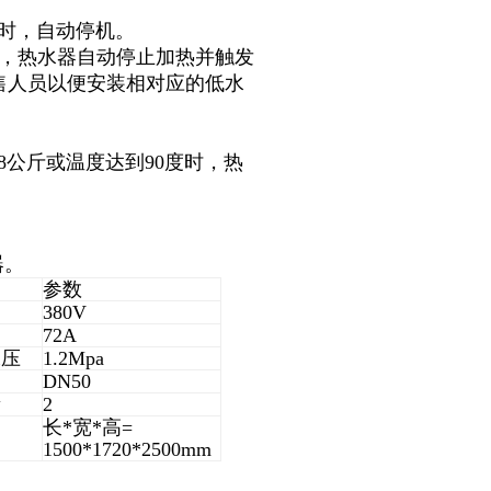
上时，自动停机。
后，热水器自动停止加热并触发
售人员以便安装相对应的低水
8公斤或温度达到90度时，热
器。
参数
380V
72A
水压
1.2Mpa
DN50
量
2
长*宽*高=
1500*1720*2500mm