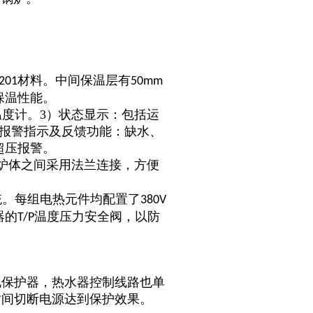
材料。中间保温层有
201
50mm
保温性能。
温度计。3）状态显示：包括运
障报警指示及反馈功能：缺水、
超压报警。
炉体之间采用法兰连接，方便
统。每组电热元件均配置了
380V
器的
温度压力安全阀，以防
T/P
电保护器，热水器控制线路也单
时间切断电源达到保护效果。