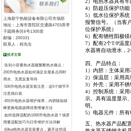
2）电热水器具有
4）防超压保护功能
5）低水位保护系
上海新宁热能设备有限公司市场部
报警信号。（当客
地址：上海市普陀区交通路4703弄李
位保护系统）
子园商务区6号1305室
6）配有牺牲阳极
邮编：200331
7）配有2个T/P
联系人：程先生
水器将自动泄水，
技术文章
四、产品特点：
告别小容量热水器频繁断热水痛点：
·
1）内胆：主体采用
200升电热水器如何满足全屋多点同时
2）保温层：采用高
用水、无需反复等待
3）外壳：采用不锈钢
500升电热水器安装注意：这5个细节不
·
4）控制系统：采用
注意就白装
示。具有温度显示
455升电热水器维护保养，内胆除垢镁
·
明。
棒更换电路故障排查维修方法
5）电器元件：所有
如何选择适配的1000升电热水器？场景
·
用量适配技巧与日常维护方法详解
五、热水器产品配
60kw电热水器安装要点，避开这些误
·
热水器不锈钢主机及