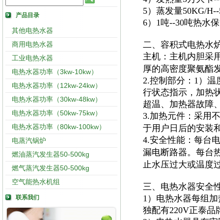
5）蒸发量50KG/H
产品目录
6）1吨--30吨热
其他电热水器
二、容积式电热水
商用电热水器
主机：主机内胆采
工业电热水器
厚的高密度聚氨酯
电热水器功率（3kw-10kw）
2.控制部分：1）
电热水器功率（12kw-24kw）
行状态指示，加热
电热水器功率（30kw-48kw）
超温、加热器故障
电热水器功率（50kw-75kw）
3.加热元件：采用
电热水器功率（80kw-100kw）
于用户日后的安装
4.安全性能：每台
电蒸汽锅炉
漏电断路器。每台
燃油蒸汽发生器50-500kg
止水压过大或温度
燃气蒸汽发生器50-500kg
空气能热水机组
三、电热水器安全
1）电热水器每组加
联系我们
独配有220V正泰