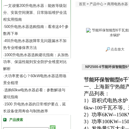
首页
>
产品中心
>
商用电热水器
一文读懂200升电热水器：能效等级划
·
分、安装空间测算、日常除垢维护全流
程实用指南
500升电热水器选购指南：看准这4个参
·
数再下单
455升电热水器故障常见问题漏水不加
·
热专业维修保养方法
点击放大
1000升电热水器选购避坑指南：从加热
·
功率、保温性能到安全防护全维度对比
NP2500-6节能环保智能
解析
大功率更省心？60kW电热水器适用场
·
节能环保智能型6
景全梳理
一、上海新宁热能
选购60kw电热水器必看：参数解读与
·
产品列表：
避坑指南
1）容积式电热水炉
1500 升电热水器的日常维护要点，延
·
6kw-100千瓦不
长设备使用寿命与制热效率
2）功率6KW--15
产品搜索
3）功率100KW--
4）发热量5万大卡