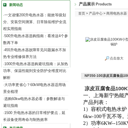
产品展示
Products
新闻动态
首页
>
产品中心
>
商用电热水器
一文读懂200升电热水器：能效等级划
·
分、安装空间测算、日常除垢维护全流
程实用指南
500升电热水器选购指南：看准这4个参
·
数再下单
455升电热水器故障常见问题漏水不加
·
热专业维修保养方法
点击放大
1000升电热水器选购避坑指南：从加热
·
功率、保温性能到安全防护全维度对比
NP350-100凉皮豆腐食品
解析
大功率更省心？60kW电热水器适用场
·
凉皮豆腐食品100
景全梳理
一、上海新宁热能
选购60kw电热水器必看：参数解读与
·
产品列表：
避坑指南
1）容积式电热水炉
1500 升电热水器的日常维护要点，延
·
6kw-100千瓦不
长设备使用寿命与制热效率
2）功率6KW--15