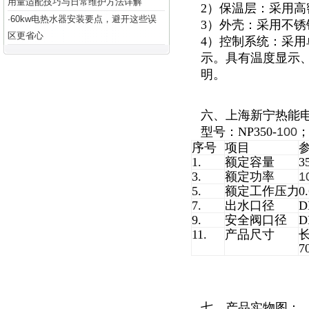
用量适配技巧与日常维护方法详解
2）保温层：采用高
60kw电热水器安装要点，避开这些误
·
3）外壳：采用不锈钢
区更省心
4）控制系统：采用
示。具有温度显示
明。
六、上海新宁热能
型号：NP350-
100
；
序号
项目
1.
额定容量
3
3.
额定功率
1
5.
额定工作压力
0
7.
出水口径
D
9.
安全阀口径
D
11.
产品尺寸
长
7
七、产品实物图：