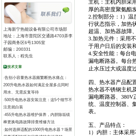
主机：主机内胆采
厚的高密度聚氨酯
2.控制部分：1）
行状态指示，加热
上海新宁热能设备有限公司市场部
超温、加热器故障
地址：上海市普陀区交通路4703弄李
3.加热元件：采用
子园商务区6号1305室
于用户日后的安装
邮编：200331
4.安全性能：每台
联系人：程先生
漏电断路器。每台
技术文章
止水压过大或温度
告别小容量热水器频繁断热水痛点：
·
四、热水器产品配
200升电热水器如何满足全屋多点同时
热水器不锈钢主机及
用水、无需反复等待
漏电断路器、380
500升电热水器安装注意：这5个细节不
·
统、温度控制器、集
注意就白装
表。
455升电热水器维护保养，内胆除垢镁
·
棒更换电路故障排查维修方法
五、产品特点：
如何选择适配的1000升电热水器？场景
·
1）内胆：主体采用