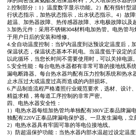
厚的高密度聚氨酯发泡保温材料，大大增加热水器的
2.控制部分：1）温度数字显示功能。2）配有指针型
行状态指示，加热状态指示，出水状态指示。4）故
超温、加热器故障、热传感器故障、水电极故障以及
3.加热元件：采用不锈钢
材料电加热管。电热管与
304
于用户日后的安装和维修。
4.全自动温度控制：当炉内温度到达预设定温度后，
保温状态，保温状态基本不耗电。当温度低于设定的
以此循环，当您长时间不需要使用时，可以关掉电源
5.安全性能：每台电热水器都有非常可靠的接地线系
漏电断路器。每台热水器均配有压力控制系统和热水
止水压过大或温度过高而造成的内胆损坏。
6.产品制造流程严格遵照行业规范要求，选材、设计
精益求精，将每道工序控制的非常严密。
四、电热水器安全性：
1）电热水器每组加热管均单独配有380V正泰品牌漏
独配有220V正泰品牌漏电保护器。一旦发生漏电，
2）电热水器具有牢固可靠的等电位接地线。
3）防超温保护功能：当热水器内部水温超过设定温