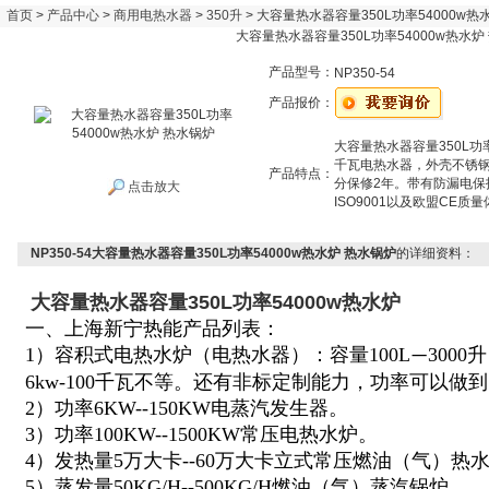
首页
>
产品中心
>
商用电热水器
>
350升
> 大容量热水器容量350L功率54000w热
大容量热水器容量350L功率54000w热水炉
产品型号：
NP350-54
产品报价：
大容量热水器容量350L功率
千瓦电热水器，外壳不锈钢
产品特点：
分保修2年。带有防漏电
点击放大
ISO9001以及欧盟CE质
NP350-54大容量热水器容量350L功率54000w热水炉 热水锅炉
的详细资料：
大容量热水器容量350L功率54000w热水炉
一、上海新宁热能产品列表：
1）容积式电热水炉（电热水器）：容量100L
300
—
6kw-100千瓦不等。还有非标定制能力，功率可以做到
2）功率6KW--150KW电蒸汽发生器。
3）功率100KW--1500KW常压电热水炉。
4）发热量5万大卡--60万大卡立式常压燃油（气）热
5）蒸发量50KG/H--500KG/H燃油（气）蒸汽锅炉。