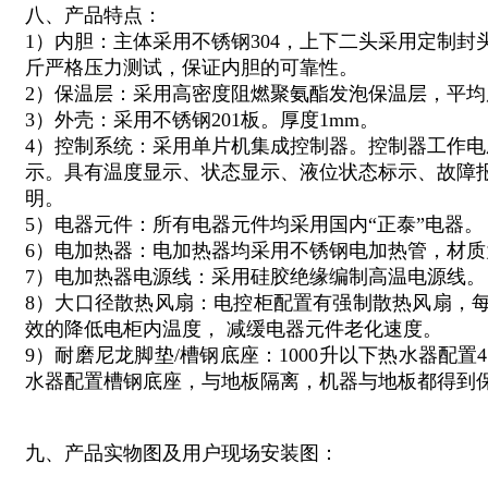
八、产品特点：
1）内胆：主体采用不锈钢304，上下二头采用定制封
斤严格压力测试，保证内胆的可靠性。
2）保温层：采用高密度阻燃聚氨酯发泡保温层，平均厚
3）外壳：采用不锈钢201板。厚度1mm。
4）控制系统：采用单片机集成控制器。控制器工作电压
示。具有温度显示、状态显示、液位状态标示、故障
明。
5）电器元件：所有电器元件均采用国内“正泰”电器。
6）电加热器：电加热器均采用不锈钢电加热管，材质为
7）电加热器电源线：采用硅胶绝缘编制高温电源线。
8）大口径散热风扇：电控柜配置有强制散热风扇，每小
效的降低电柜内温度， 减缓电器元件老化速度。
9）耐磨尼龙脚垫/槽钢底座：1000升以下热水器配置
水器配置槽钢底座，与地板隔离，机器与地板都得到
九、产品实物图及用户现场安装图：