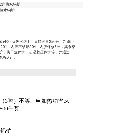
水炉 热水锅炉
 热水锅炉
54000w热水炉工厂直销容量350升，功率54
201，内胆不锈钢304，内胆保修5年，其余部
保护，防干烧保护，超温超压保护等，并通过
量体系认证。
0升（3吨）不等。电加热功率从
500千瓦。
水锅炉。