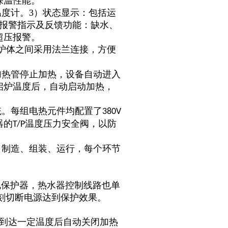
保温性能。
温度计。3）状态显示：包括运
障报警指示及反馈功能：缺水、
超压报警。
炉体之间采用法兰连接，方便
加热管停止加热，设备自动进入
启炉温度后，自动启动加热，
。
统。每组电热元件均配置了
380V
器的
温度压力安全阀，以防
T/P
、制造、组装、运行，每个环节
电保护器，热水器控制线路也单
立刻切断电源达到保护效果。
度到达一定温度后自动关闭加热