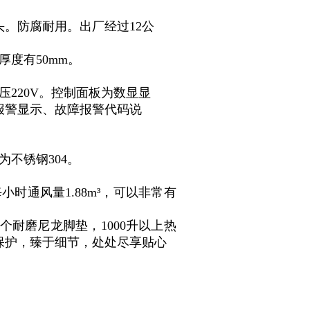
头。防腐耐用。出厂经过12公
度有50mm。
220V。控制面板为数显显
报警显示、故障报警代码说
不锈钢304。
时通风量1.88m³，可以非常有
4个耐磨尼龙脚垫，1000升以上热
保护，臻于细节，处处尽享贴心