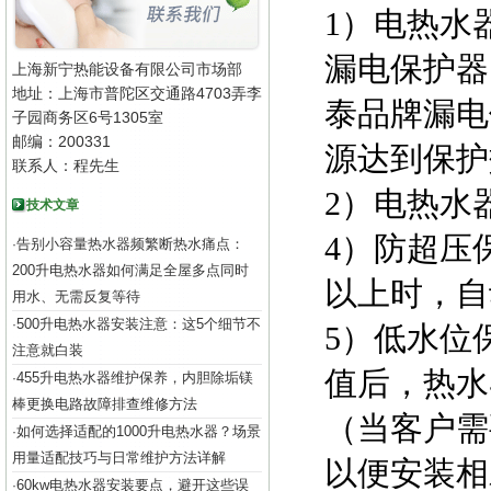
1）电热水
漏电保护器
上海新宁热能设备有限公司市场部
地址：上海市普陀区交通路4703弄李
泰品牌漏电
子园商务区6号1305室
邮编：200331
源达到保护
联系人：程先生
2）电热水
技术文章
4）防超压
告别小容量热水器频繁断热水痛点：
·
200升电热水器如何满足全屋多点同时
以上时，自
用水、无需反复等待
500升电热水器安装注意：这5个细节不
·
5）低水位
注意就白装
值后，热水
455升电热水器维护保养，内胆除垢镁
·
棒更换电路故障排查维修方法
（当客户需
如何选择适配的1000升电热水器？场景
·
用量适配技巧与日常维护方法详解
以便安装相
60kw电热水器安装要点，避开这些误
·