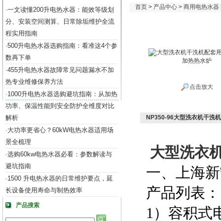
首页
>
产品中心
>
商用电热水器
一文读懂200升电热水器：能效等级划
·
分、安装空间测算、日常除垢维护全流
程实用指南
500升电热水器选购指南：看准这4个参
·
数再下单
455升电热水器故障常见问题漏水不加
·
热专业维修保养方法
点击放大
1000升电热水器选购避坑指南：从加热
·
功率、保温性能到安全防护全维度对比
解析
NP350-96大型洗衣机干
大功率更省心？60kW电热水器适用场
·
景全梳理
大型洗衣机
选购60kw电热水器必看：参数解读与
·
避坑指南
一、上海新
1500 升电热水器的日常维护要点，延
·
产品列表：
长设备使用寿命与制热效率
产品搜索
1）容积式