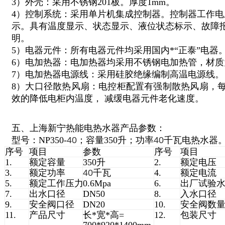
3）外壳：采用不锈钢201板。厚度1mm。
4）控制系统：采用单片机集成控制器。控制器工作电压
示。具有温度显示、状态显示、液位状态标示、故障
明。
5）电器元件：所有电器元件均采用国内*“正泰”电器
6）电加热器：电加热器均采用不锈钢电加热管，材质为
7）电加热器电源线：采用硅胶绝缘编制高温电源线。
8）大口径散热风扇：电控柜配置有强制散热风扇，每小
效的降低电柜内温度， 减缓电器元件老化速度。
五、上海新宁热能电热水器产品参数：
型号：NP350-
40
；容量350升；功率
40
千瓦电热水器
序号
项目
参数
序号
项目
1.
额定容量
350升
2.
额定电压
3.
额定功率
40
千瓦
4.
额定电流
5.
额定工作压力
0.6Mpa
6.
出厂试验
7.
出水口径
DN50
8.
入水口径
9.
安全阀口径
DN20
10.
安全阀数
11.
产品尺寸
长*宽*高=
12.
包装尺寸