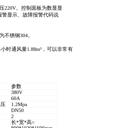
220V。控制面板为数显显
报警显示、故障报警代码说
。
不锈钢304。
时通风量1.88m³，可以非常有
。
参数
380V
60A
水压
1.2Mpa
DN50
量
2
长*宽*高=