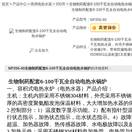
首页
>
产品中心
>
商用电热水器
>
350升
> 生物制药配套6-100千瓦全自动电热水
生物制药配套6-100千瓦全自动电热水
产品型号：
NP350-40
产品报价：
生物制药配套6-100千瓦
千瓦电热水器，外壳不锈钢
产品特点：
分保修2年。带有防漏电
点击放大
ISO9001以及欧盟CE质
NP350-40生物制药配套6-100千瓦全自动电热水锅炉
的详细资料：
生物制药配套6-100千瓦全自动电热水锅炉
一、容积式电热水炉（电热水器）产品介绍：
主机：主机内胆采用不锈钢
材料，外壳采用不锈钢
304
厚的高密度聚氨酯发泡保温材料，大大增加热水器的
2.控制部分：1）温度数字显示功能。2）配有指针型
行状态指示，加热状态指示，出水状态指示。4）故
超温、加热器故障、热传感器故障、水电极故障以及
3.加热元件：采用不锈钢
材料电加热管。电热管与
304