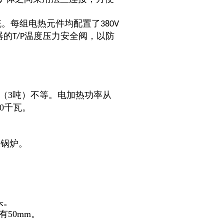
统。每组电热元件均配置了
380V
器的
温度压力安全阀，以防
T/P
0升（3吨）不等。电加热功率从
00千瓦。
水锅炉。
头。
50mm。