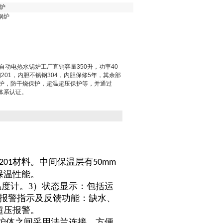
锅炉
锅炉
全自动电热水锅炉工厂直销容量350升，功率40
201，内胆不锈钢304，内胆保修5年，其余部
保护，防干烧保护，超温超压保护等，并通过
量体系认证。
材料。中间保温层有
201
50mm
保温性能。
温度计。3）状态显示：包括运
障报警指示及反馈功能：缺水、
超压报警。
炉体之间采用法兰连接，方便