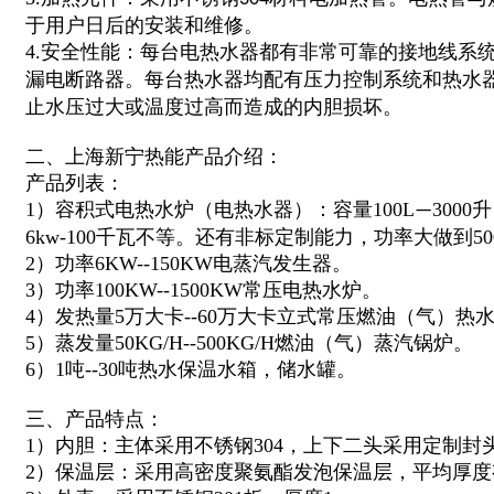
于用户日后的安装和维修。
4.安全性能：每台电热水器都有非常可靠的接地线系
漏电断路器。每台热水器均配有压力控制系统和热水
止水压过大或温度过高而造成的内胆损坏。
二、上海新宁热能产品介绍：
产品列表：
1）容积式电热水炉（电热水器）：容量100L
300
—
6kw-100千瓦不等。还有非标定制能力，功率大做到5
2）功率6KW--150KW电蒸汽发生器。
3）功率100KW--1500KW常压电热水炉。
4）发热量5万大卡--60万大卡立式常压燃油（气）热
5）蒸发量50KG/H--500KG/H燃油（气）蒸汽锅炉。
6）1吨--30吨热水保温水箱，储水罐。
三、产品特点：
1）内胆：主体采用不锈钢304，上下二头采用定制封
2）保温层：采用高密度聚氨酯发泡保温层，平均厚度有