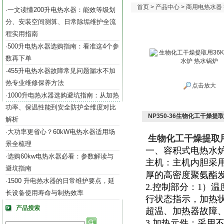
首页
>
产品中心
>
商用电热水器
一文读懂200升电热水器：能效等级划
·
分、安装空间测算、日常除垢维护全流
程实用指南
500升电热水器选购指南：看准这4个参
·
数再下单
455升电热水器故障常见问题漏水不加
·
热专业维修保养方法
点击放大
1000升电热水器选购避坑指南：从加热
·
功率、保温性能到安全防护全维度对比
NP350-36生物化工干燥提
解析
大功率更省心？60kW电热水器适用场
·
生物化工干燥提取用
景全梳理
一、容积式电热水
选购60kw电热水器必看：参数解读与
·
主机：主机内胆采
避坑指南
厚的高密度聚氨酯
1500 升电热水器的日常维护要点，延
·
2.控制部分：1）
长设备使用寿命与制热效率
行状态指示，加热
产品搜索
超温、加热器故障
3.加热元件：采用