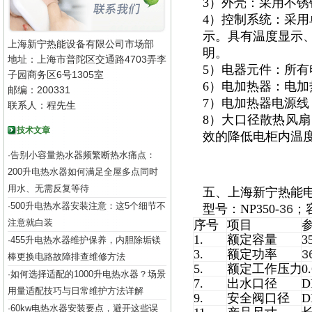
3）外壳：采用不锈钢
4）控制系统：采用
示。具有温度显示
上海新宁热能设备有限公司市场部
明。
地址：上海市普陀区交通路4703弄李
5）电器元件：所有
子园商务区6号1305室
6）电加热器：电加
邮编：200331
7）电加热器电源
联系人：程先生
8）大口径散热风扇
技术文章
效的降低电柜内温度
告别小容量热水器频繁断热水痛点：
·
200升电热水器如何满足全屋多点同时
用水、无需反复等待
五、上海新宁热能
500升电热水器安装注意：这5个细节不
·
型号：NP350-
36
；
注意就白装
序号
项目
1.
额定容量
3
455升电热水器维护保养，内胆除垢镁
·
3.
额定功率
3
棒更换电路故障排查维修方法
5.
额定工作压力
0
如何选择适配的1000升电热水器？场景
·
7.
出水口径
D
用量适配技巧与日常维护方法详解
9.
安全阀口径
D
60kw电热水器安装要点，避开这些误
·