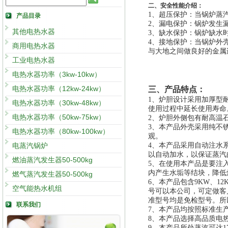
二、安全性能介绍：
1、
超压保护：当锅炉蒸
产品目录
2、
漏电保护：锅炉发生
其他电热水器
3、
缺水保护：锅炉缺水
4、
接地保护：当锅炉外
商用电热水器
与大地之间做良好的金属
工业电热水器
电热水器功率（3kw-10kw）
电热水器功率（12kw-24kw）
三、产品特点：
1
、炉胆设计采用加厚型
电热水器功率（30kw-48kw）
使用过程中延长使用寿命
电热水器功率（50kw-75kw）
2
、炉胆外侧包有耐高温
3
、本产品外壳采用纯不
电热水器功率（80kw-100kw）
观。
电蒸汽锅炉
4
、本产品采用自动注水
以自动加水，以保证蒸汽
燃油蒸汽发生器50-500kg
5
、在使用本产品是要注
内产生水垢等结块，降低
燃气蒸汽发生器50-500kg
6
、本产品包含9KW、12
空气能热水机组
号可以本公司，可定做客
准型号均是免检型号。所
联系我们
7
、本产品均按照标准生
8
、本产品选择高品质电热
9
、本产品所处蒸汽可达1