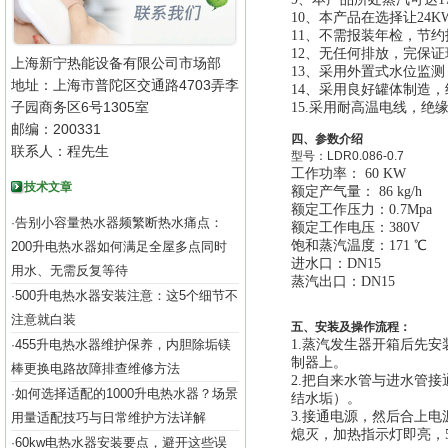
10
、本产品在选择让24
11
、不需报装年检，节约
12、无任何排放，完保证
上海新宁热能设备有限公司市场部
13
、
采用外置式水位监测
地址：上海市普陀区交通路4703弄李
14
、采用良好罐体制造，经
子园商务区6号1305室
15.
采用耐高温电线，绝
邮编：200331
四、参数介绍
联系人：程先生
型号：
LDR0.086-0.7
工作功率： 60 KW
技术文章
额定产气量： 86 kg/h
额定工作压力：0.7Mpa
告别小容量热水器频繁断热水痛点：
·
额定工作电压：380V
饱和蒸汽温度：171 ℃
200升电热水器如何满足全屋多点同时
进水口：DN15
用水、无需反复等待
蒸汽出口：DN15
500升电热水器安装注意：这5个细节不
·
注意就白装
五、安装及操作流程：
455升电热水器维护保养，内胆除垢镁
1.
蒸汽发生器开箱后先安
·
制器上。
棒更换电路故障排查维修方法
2.
把自来水管与进水管接
如何选择适配的1000升电热水器？场景
·
结水垢）。
3.
接通电源，然后合上电
用量适配技巧与日常维护方法详解
熄灭，加热指示灯即亮，
60kw电热水器安装要点，避开这些误
·