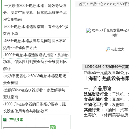
首页
>
产品中心
> > > 功率6
一文读懂200升电热水器：能效等级划
·
分、安装空间测算、日常除垢维护全流
程实用指南
500升电热水器选购指南：看准这4个参
·
数再下单
455升电热水器故障常见问题漏水不加
·
热专业维修保养方法
点击放大
1000升电热水器选购避坑指南：从加热
·
功率、保温性能到安全防护全维度对比
LDR0.086-0.7功率60千
解析
功率
千瓦蒸发量
公斤
60
86
大功率更省心？60kW电热水器适用场
·
上海新宁热能设备有
景全梳理
一、产品用途
选购60kw电热水器必看：参数解读与
·
洗涤熨烫行业：
干洗机、
避坑指南
食品机械行业：
豆腐机、
1500 升电热水器的日常维护要点，延
·
生物化工行业：
发酵罐、
其他行业：
（油田、汽车
长设备使用寿命与制热效率
土养护、（休闲美容会所
产品搜索