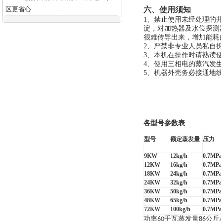
区更省心
六、使用须知
1
、禁止使用未经处理的
淀，对加热器及水位探测
很难传导出来，增加能耗
2
、严禁非专业人员私自
3
、本机在操作时请熟读
4
、使用三相电的蒸汽发
5
、机器外壳务必接通地
各型号参数表
型号
额定蒸发量
压力
9KW
12kg/h
0.7MP
12KW
16kg/h
0.7MP
18KW
24kg/h
0.7MP
24KW
32kg/h
0.7MP
36KW
50kg/h
0.7MP
48KW
65kg/h
0.7MP
72KW
100kg/h
0.7MP
功率
千瓦蒸发量
公斤
60
86