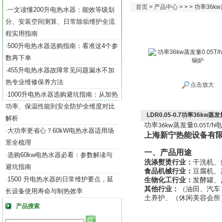
首页
>
产品中心
> > > 功率36
一文读懂200升电热水器：能效等级划
·
分、安装空间测算、日常除垢维护全流
程实用指南
500升电热水器选购指南：看准这4个参
·
数再下单
455升电热水器故障常见问题漏水不加
·
热专业维修保养方法
点击放大
1000升电热水器选购避坑指南：从加热
·
功率、保温性能到安全防护全维度对比
LDR0.05-0.7功率36kw蒸
解析
功率
蒸发量
电
36kw
0.05T/h
大功率更省心？60kW电热水器适用场
·
上海新宁热能设备有
景全梳理
一、产品用途
选购60kw电热水器必看：参数解读与
·
洗涤熨烫行业：
干洗机、
避坑指南
食品机械行业：
豆腐机、
1500 升电热水器的日常维护要点，延
·
生物化工行业：
发酵罐、
其他行业：
（油田、汽车
长设备使用寿命与制热效率
土养护、（休闲美容会所
产品搜索