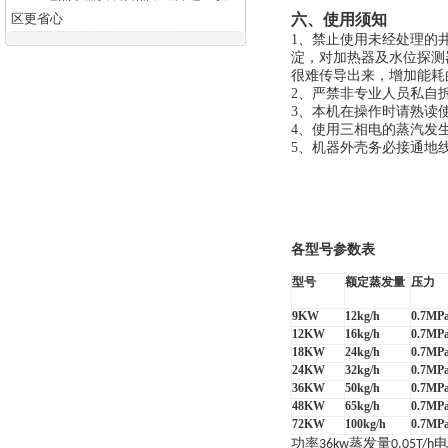
区更省心
六、使用须知
1
、禁止使用未经处理的
淀，对加热器及水位探测
很难传导出来，增加能耗
2
、严禁非专业人员私自
3
、本机在操作时请熟读
4
、使用三相电的蒸汽发
5
、机器外壳务必接通地
各型号参数表
型号
额定蒸发量
压力
9KW
12kg/h
0.7MP
12KW
16kg/h
0.7MP
18KW
24kg/h
0.7MP
24KW
32kg/h
0.7MP
36KW
50kg/h
0.7MP
48KW
65kg/h
0.7MP
72KW
100kg/h
0.7MP
功率
蒸发量
电
36kw
0.05T/h