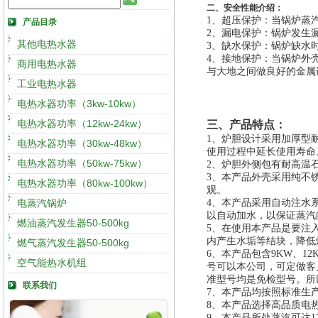
二、安全性能介绍：
1、
超压保护：当锅炉蒸
产品目录
2、
漏电保护：锅炉发生
其他电热水器
3、
缺水保护：锅炉缺水
4、
接地保护：当锅炉外
商用电热水器
与大地之间做良好的金属
工业电热水器
电热水器功率（3kw-10kw）
电热水器功率（12kw-24kw）
三、产品特点：
1
、炉胆设计采用加厚型
电热水器功率（30kw-48kw）
使用过程中延长使用寿命
电热水器功率（50kw-75kw）
2
、炉胆外侧包有耐高温
3
、本产品外壳采用纯不
电热水器功率（80kw-100kw）
观。
电蒸汽锅炉
4
、本产品采用自动注水
以自动加水，以保证蒸汽
燃油蒸汽发生器50-500kg
5
、在使用本产品是要注
内产生水垢等结块，降低
燃气蒸汽发生器50-500kg
6
、本产品包含9KW、12
空气能热水机组
号可以本公司，可定做客
准型号均是免检型号。所
联系我们
7
、本产品均按照标准生
8
、本产品选择高品质电热
9
、本产品所处蒸汽可达1