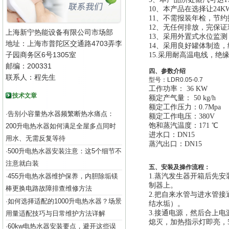
10
、本产品在选择让24
11
、不需报装年检，节约
12、无任何排放，完保证
上海新宁热能设备有限公司市场部
13
、
采用外置式水位监测
地址：上海市普陀区交通路4703弄李
14
、采用良好罐体制造，经
子园商务区6号1305室
15.
采用耐高温电线，绝
邮编：200331
四、参数介绍
联系人：程先生
型号：
LDR0.05-0.7
工作功率： 36 KW
技术文章
额定产气量： 50 kg/h
额定工作压力：0.7Mpa
告别小容量热水器频繁断热水痛点：
·
额定工作电压：380V
饱和蒸汽温度：171 ℃
200升电热水器如何满足全屋多点同时
进水口：DN15
用水、无需反复等待
蒸汽出口：DN15
500升电热水器安装注意：这5个细节不
·
注意就白装
五、安装及操作流程：
455升电热水器维护保养，内胆除垢镁
1.
蒸汽发生器开箱后先安
·
制器上。
棒更换电路故障排查维修方法
2.
把自来水管与进水管接
如何选择适配的1000升电热水器？场景
·
结水垢）。
3.
接通电源，然后合上电
用量适配技巧与日常维护方法详解
熄灭，加热指示灯即亮，
60kw电热水器安装要点，避开这些误
·