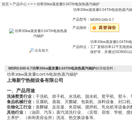
首页
>
产品中心
> > > 功率30kw蒸发量0.04T/h电加热蒸汽锅炉
功率30kw蒸发量0.04T/h电加热蒸汽
产品型号：
WDR0.040-0.7
产品报价：
功率30kw蒸发量0.04T/
产品特点：
工厂直销功率12千瓦电热
点击放大
保护等，并通过ISO900
WDR0.040-0.7功率30kw蒸发量0.04T/h电加热蒸汽锅炉
的详细资料：
功率
蒸发量
电加热蒸汽锅炉
30kw
0.04T/h
上海新宁热能设备有限公司
一、产品用途
洗涤熨烫行业：
干洗机、烘干机、水洗机、脱水机、熨平机、熨斗、
食品机械行业：
豆腐机、蒸箱、灭菌罐、包装机、涂料设备、封口机
生物化工行业：
发酵罐、反应釜、夹层锅、搅拌机、乳化机等设备的
其他行业：
（油田、汽车）蒸汽清洗行业、（宾馆、宿舍、学校、搅
土养护、（休闲美容会所）洗浴、热交换设备等。