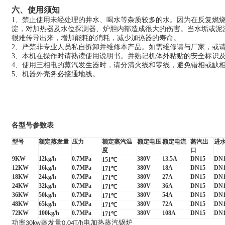
六、使用须知
1
、禁止使用未经处理的井水、喝水等杂质较多的水。因为在反复燃
淀，对加热器及水位探测器、炉胆内部造成很大的伤害。当水垢或泥
很难传导出来，增加能耗的消耗，减少加热器的寿命。
2
、严禁非专业人员私自拆卸并维修本产品。如需维修请与厂家，或
3
、本机在操作时请熟读使用说明书。并熟记机体外粘贴的安全标识
4
、使用三相电的蒸汽发生器时，请分清火线和零线，避免错相或缺
5
、机器外壳务必接通地线。
各型号参数表
型号
额定蒸发量
压力
额定蒸汽温
额定电压
额定电流
蒸汽出
进
度
口
9KW
12kg/h
0.7MPa
380V
13.5A
DN15
DN
151
℃
12KW
16kg/h
0.7MPa
380V
18A
DN15
DN
171
℃
18KW
24kg/h
0.7MPa
380V
27A
DN15
DN
171
℃
24KW
32kg/h
0.7MPa
380V
36A
DN15
DN
171
℃
36KW
50kg/h
0.7MPa
380V
54A
DN15
DN
171
℃
48KW
65kg/h
0.7MPa
380V
72A
DN15
DN
171
℃
72KW
100kg/h
0.7MPa
380V
108A
DN15
DN
171
℃
功率
蒸发量
电加热蒸汽锅炉
30kw
0.04T/h