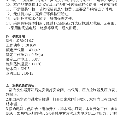
10
、本产品在选择让24KW以上产品时可选择多档位使用，可有效节
11
、不需报装年检，节约报装费及年检费，主要是节约省去了时间。
12、无任何排放，完保证
环保检查通过。
13
、
采用外置式水位监测，维修保养方便。
14
、采用良好罐体制造，经过1.05MPa压力试压检测无泄漏、无变形
15.
采用耐高温电线，绝缘等级高，经久耐用。
四、参数介绍
型号：
LDR0.04-0.7
工作功率： 30 KW
额定产气量： 40 kg/h
额定工作压力：0.7Mpa
额定工作电压：380V
饱和蒸汽温度：171 ℃
进水口：DN15
蒸汽出口：DN15
五、安装及操作流程：
1.
蒸汽发生器开箱后先安装好安全阀、出气阀、压力控制器及压力表
制器上。
2.
把自来水管与进水管接通，打开自来水阀门供水，水箱内设有自来
结水垢）。
3.
接通电源，然后合上电源开关，加水指示灯亮，水泵开始工作并向
熄灭，加热指示灯即亮，5-8分钟左右蒸汽压力即达到工作压力，此