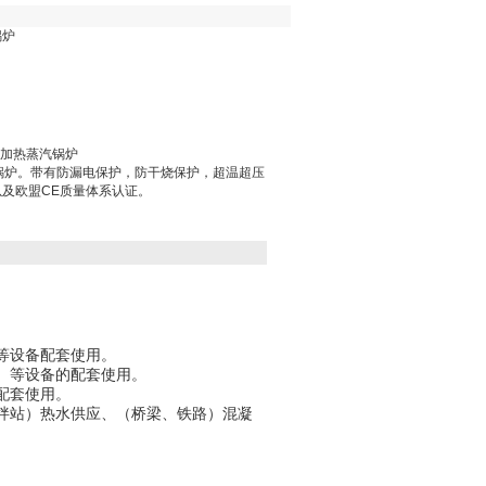
锅炉
h电加热蒸汽锅炉
锅炉。带有防漏电保护，防干烧保护，超温超压
1以及欧盟CE质量体系认证。
等设备配套使用。
、等设备的配套使用。
配套使用。
拌站）热水供应、（桥梁、铁路）混凝