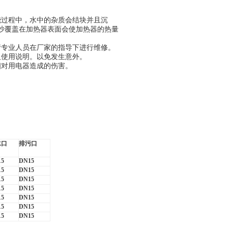
烧过程中，水中的杂质会结块并且沉
沙覆盖在加热器表面会使加热器的热量
请专业人员在厂家的指导下进行维修。
及使用说明。以免发生意外。
相对用电器造成的伤害。
水口
排污口
15
DN15
15
DN15
15
DN15
15
DN15
15
DN15
15
DN15
15
DN15