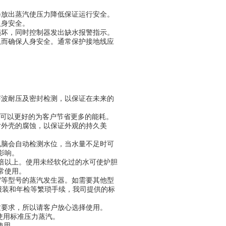
释放出蒸汽使压力降低保证运行安全。
人身安全。
损坏，同时控制器发出缺水报警指示。
从而确保人身安全。通常保护接地线应
声波耐压及密封检测，以保证在未来的
，可以更好的为客户节省更多的能耗。
对外壳的腐蚀，以保证外观的持久美
电脑会自动检测水位，当水量不足时可
影响。
倍以上。使用未经软化过的水可使炉胆
常使用。
72KW等型号的蒸汽发生器。如需要其他型
报装和年检等繁琐手续，我司提供的标
质要求，所以请客户放心选择使用。
使用标准压力蒸汽。
使用。