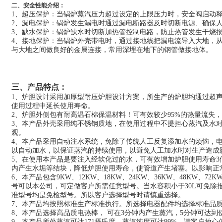
二、安全性能介绍：
1、
超压保护：当锅炉蒸汽压力超过设定的上限压力时，安全阀启动
2、
漏电保护：锅炉发生漏电时通过漏电断路器及时切断电源、确保
3、
缺水保护：锅炉缺水时切断加热管控制电路，防止热管发生干烧
4、
接地保护：当锅炉外壳带电时，通过接地线把漏电流导入大地，
与大地之间做良好的金属连接，常用深埋在地下的钢管做接地体。
三、产品特点：
1
、炉胆设计采用加厚型耐压炉胆设计方案，所生产的炉胆均通过超
使用过程中延长使用寿命。
2
、炉胆外侧包有耐高温石棉保温材料！可有效较少95%的热量流失
3
、本产品外壳采用纯不锈钢质地，在使用过程中不提担心蒸汽及水
观。
4
、本产品采用自动注水系统，免除了传统人工反复添加水的烦恼，
以自动加水，以保证蒸汽的持续使用，以避免人工加水时对生产造成
5
、在使用本产品是要注入经软化过的水，可有效增加炉胆使用寿命3
内产生水垢等结块，降低炉胆使用寿命，使管道产生堵塞。以影响正
6
、本产品包含9KW、12KW、18KW、24KW、36KW、48KW、
号可以本公司，可定做客户所需任意型号。当水容积小于30L可免除
准型号均是免检型号。所以客户选择型号时请慎重选择。
7
、本产品均按照标准生产标准执行。所选择电器配件均选择标准品
8
、本产品选择高品质电热棒， 可在3分钟内产生蒸汽，5分钟可达到
9
、本产品所处蒸汽可达171摄氏度，蒸汽纯度可达99%，请客户放心