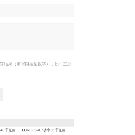
算结果（填写阿拉伯数字），如：三加
LDR0.68-0.7功率48千瓦蒸发量68公斤/小时电加热锅炉
LDR0.05-0.7功率36千瓦蒸发量50公斤/小时电蒸汽锅炉