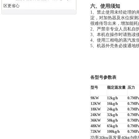
区更省心
六、使用须知
1
、禁止使用未经处理的
淀，对加热器及水位探测
很难传导出来，增加能耗
2
、严禁非专业人员私自
3
、本机在操作时请熟读
4
、使用三相电的蒸汽发
5
、机器外壳务必接通地
各型号参数表
型号
额定蒸发量
压力
9KW
12kg/h
0.7MP
12KW
16kg/h
0.7MP
18KW
24kg/h
0.7MP
24KW
32kg/h
0.7MP
36KW
50kg/h
0.7MP
48KW
65kg/h
0.7MP
72KW
100kg/h
0.7MP
功率
蒸发量
电
30kw
40kg/h