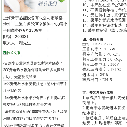
10
、本产品在选择让24
11
、不需报装年检，节约
12、无任何排放，完保证
上海新宁热能设备有限公司市场部
13
、
采用外置式水位监测
地址：上海市普陀区交通路4703弄李
14
、采用良好罐体制造，经
子园商务区6号1305室
15.
采用耐高温电线，绝
邮编：200331
四、参数介绍
联系人：程先生
型号：
LDR0.04-0.7
工作功率： 30 KW
技术文章
额定产气量： 40 kg/h
额定工作压力：0.7Mpa
告别小容量热水器频繁断热水痛点：
·
额定工作电压：380V
饱和蒸汽温度：171 ℃
200升电热水器如何满足全屋多点同时
进水口：DN15
用水、无需反复等待
蒸汽出口：DN15
500升电热水器安装注意：这5个细节不
·
注意就白装
五、安装及操作流程：
455升电热水器维护保养，内胆除垢镁
1.
蒸汽发生器开箱后先安
·
制器上。
棒更换电路故障排查维修方法
2.
把自来水管与进水管接
如何选择适配的1000升电热水器？场景
·
结水垢）。
3.
接通电源，然后合上电
用量适配技巧与日常维护方法详解
熄灭，加热指示灯即亮，
60kw电热水器安装要点，避开这些误
·