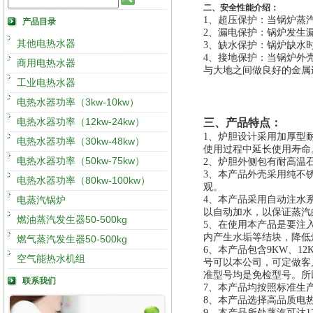
二、安全性能介绍：
1、
超压保护：当锅炉蒸
产品目录
2、
漏电保护：锅炉发生
其他电热水器
3、
缺水保护：锅炉缺水
4、
接地保护：当锅炉外
商用电热水器
与大地之间做良好的金属
工业电热水器
电热水器功率（3kw-10kw）
电热水器功率（12kw-24kw）
三、产品特点：
1
、炉胆设计采用加厚型
电热水器功率（30kw-48kw）
使用过程中延长使用寿命
电热水器功率（50kw-75kw）
2
、炉胆外侧包有耐高温
3
、本产品外壳采用纯不
电热水器功率（80kw-100kw）
观。
电蒸汽锅炉
4
、本产品采用自动注水
以自动加水，以保证蒸汽
燃油蒸汽发生器50-500kg
5
、在使用本产品是要注
内产生水垢等结块，降低
燃气蒸汽发生器50-500kg
6
、本产品包含9KW、12
空气能热水机组
号可以本公司，可定做客
准型号均是免检型号。所
联系我们
7
、本产品均按照标准生
8
、本产品选择高品质电热
9
、本产品所处蒸汽可达1