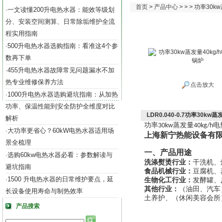
首页
>
产品中心
> > > 功率30
一文读懂200升电热水器：能效等级划
·
分、安装空间测算、日常除垢维护全流
程实用指南
500升电热水器选购指南：看准这4个参
·
数再下单
455升电热水器故障常见问题漏水不加
·
热专业维修保养方法
点击放大
1000升电热水器选购避坑指南：从加热
·
功率、保温性能到安全防护全维度对比
LDR0.040-0.7功率30kw
解析
功率
蒸发量
电
30kw
40kg/h
大功率更省心？60kW电热水器适用场
·
上海新宁热能设备有
景全梳理
一、产品用途
选购60kw电热水器必看：参数解读与
·
洗涤熨烫行业：
干洗机、
避坑指南
食品机械行业：
豆腐机、
1500 升电热水器的日常维护要点，延
·
生物化工行业：
发酵罐、
其他行业：
（油田、汽车
长设备使用寿命与制热效率
土养护、（休闲美容会所
产品搜索