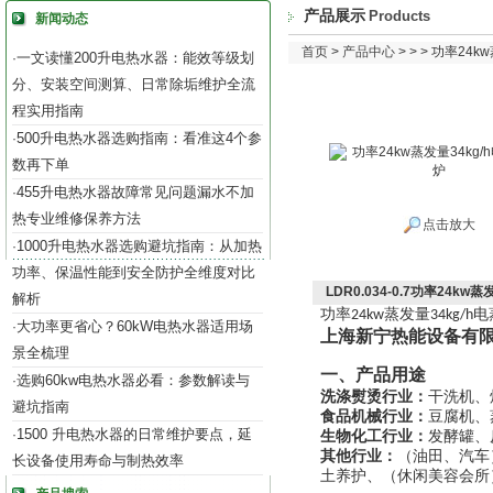
产品展示
Products
新闻动态
首页
>
产品中心
> > > 功率24
一文读懂200升电热水器：能效等级划
·
分、安装空间测算、日常除垢维护全流
程实用指南
500升电热水器选购指南：看准这4个参
·
数再下单
455升电热水器故障常见问题漏水不加
·
热专业维修保养方法
点击放大
1000升电热水器选购避坑指南：从加热
·
功率、保温性能到安全防护全维度对比
LDR0.034-0.7功率24kw
解析
功率
蒸发量
电
24kw
34kg/h
大功率更省心？60kW电热水器适用场
·
上海新宁热能设备有
景全梳理
一、产品用途
选购60kw电热水器必看：参数解读与
·
洗涤熨烫行业：
干洗机、
避坑指南
食品机械行业：
豆腐机、
1500 升电热水器的日常维护要点，延
·
生物化工行业：
发酵罐、
其他行业：
（油田、汽车
长设备使用寿命与制热效率
土养护、（休闲美容会所