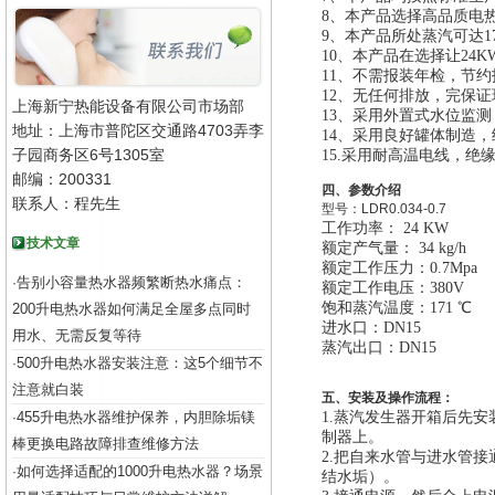
8
、本产品选择高品质电热
9
、本产品所处蒸汽可达1
10
、本产品在选择让24
11
、不需报装年检，节约
12、无任何排放，完保证
上海新宁热能设备有限公司市场部
13
、
采用外置式水位监测
地址：上海市普陀区交通路4703弄李
14
、采用良好罐体制造，经
子园商务区6号1305室
15.
采用耐高温电线，绝
邮编：200331
四、参数介绍
联系人：程先生
型号：
LDR0.034-0.7
工作功率： 24 KW
技术文章
额定产气量： 34 kg/h
额定工作压力：0.7Mpa
告别小容量热水器频繁断热水痛点：
·
额定工作电压：380V
饱和蒸汽温度：171 ℃
200升电热水器如何满足全屋多点同时
进水口：DN15
用水、无需反复等待
蒸汽出口：DN15
500升电热水器安装注意：这5个细节不
·
注意就白装
五、安装及操作流程：
455升电热水器维护保养，内胆除垢镁
1.
蒸汽发生器开箱后先安
·
制器上。
棒更换电路故障排查维修方法
2.
把自来水管与进水管接
如何选择适配的1000升电热水器？场景
·
结水垢）。