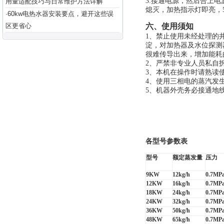
3.
接通电源，然后合上电
用量适配技巧与日常维护方法详解
熄灭，加热指示灯即亮，
60kw电热水器安装要点，避开这些误
·
区更省心
六、使用须知
1
、禁止使用未经处理的
淀，对加热器及水位探测
很难传导出来，增加能耗
2
、严禁非专业人员私自
3
、本机在操作时请熟读
4
、使用三相电的蒸汽发
5
、机器外壳务必接通地
各型号参数表
型号
额定蒸发量
压力
9KW
12kg/h
0.7MP
12KW
16kg/h
0.7MP
18KW
24kg/h
0.7MP
24KW
32kg/h
0.7MP
36KW
50kg/h
0.7MP
48KW
65kg/h
0.7MP