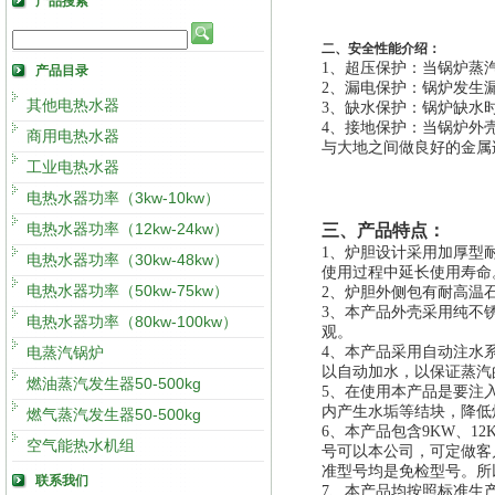
产品搜索
二、安全性能介绍：
1、
超压保护：当锅炉蒸
产品目录
2、
漏电保护：锅炉发生
其他电热水器
3、
缺水保护：锅炉缺水
4、
接地保护：当锅炉外
商用电热水器
与大地之间做良好的金属
工业电热水器
电热水器功率（3kw-10kw）
电热水器功率（12kw-24kw）
三、产品特点：
1
、炉胆设计采用加厚型
电热水器功率（30kw-48kw）
使用过程中延长使用寿命
电热水器功率（50kw-75kw）
2
、炉胆外侧包有耐高温
3
、本产品外壳采用纯不
电热水器功率（80kw-100kw）
观。
电蒸汽锅炉
4
、本产品采用自动注水
以自动加水，以保证蒸汽
燃油蒸汽发生器50-500kg
5
、在使用本产品是要注
内产生水垢等结块，降低
燃气蒸汽发生器50-500kg
6
、本产品包含9KW、12
空气能热水机组
号可以本公司，可定做客
准型号均是免检型号。所
联系我们
7
、本产品均按照标准生