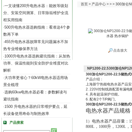
首页
>
产品中心
> > > 300加
一文读懂200升电热水器：能效等级划
·
分、安装空间测算、日常除垢维护全流
程实用指南
500升电热水器选购指南：看准这4个参
·
数再下单
455升电热水器故障常见问题漏水不加
·
热专业维修保养方法
点击放大
1000升电热水器选购避坑指南：从加热
·
功率、保温性能到安全防护全维度对比
NP1200-22.5300加仑NP
解析
300加仑NP1200-22.5储
大功率更省心？60kW电热水器适用场
·
产品介绍：
上海新宁热能电热水器产品安
景全梳理
2. 220V控制线路配置有漏
选购60kw电热水器必看：参数解读与
·
4. 具有超温保护功能。
避坑指南
6. 配有2个T/P阀门。
300加仑NP1200-22.5储
1500 升电热水器的日常维护要点，延
·
电热水器产品规格
长设备使用寿命与制热效率
1）电热水器产品容量：150升
产品搜索
800L，1000升，1200L，