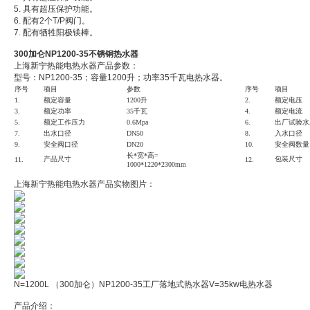
5. 具有超压保护功能。
6. 配有2个T/P阀门。
7. 配有牺牲阳极镁棒。
300加仑NP1200-35不锈钢热水器
上海新宁热能电热水器产品参数：
型号：NP1200-35；容量1200升；功率35千瓦电热水器。
序号
项目
参数
序号
项目
1.
额定容量
1200
升
2.
额定电压
3.
额定功率
35千
瓦
4.
额定电流
5.
额定工作压力
0.6Mpa
6.
出厂试验水
7.
出水口径
DN
50
8.
入水口径
9.
安全阀口径
DN20
10.
安全阀数量
长*宽
*高
=
产品尺寸
包装尺寸
11.
12.
100
0*
122
0*
230
0mm
上海新宁热能电热水器产品实物图片：
N=1200L （300加仑）NP1200-35工厂落地式热水器V=35kw电热水器
产品介绍：