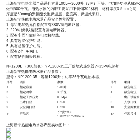
上海新宁电热水器产品系列容量100L—3000升（3吨）不等。电加热功率从6kw-
做到500千瓦。电热水器的内胆主要采用不锈钢304材料，材料厚度3-5mm之间。
厚度是50mm的聚氨酯发泡保温层，密度高，保温效果好。
上海新宁热能电热水器产品安全性能配置：
1. 每组电加热元件都配置有380V漏电断路器。
2. 220V控制线路配置有漏电断路器。
3. 配有牢固可靠的等电位接地线。
4. 具有超温保护功能。
5. 具有超压保护功能。
6. 配有2个T/P阀门。
7. 配有牺牲阳极镁棒。
N=1200L （300加仑）NP1200-35工厂落地式热水器V=35kw电热炉
上海新宁热能电热水器产品参数：
型号：NP1200-35；容量1200升；功率35千瓦电热水器。
序号
项目
参数
序号
项目
1.
额定容量
1200
升
2.
额定电压
3.
额定功率
35千
瓦
4.
额定电流
5.
额定工作压力
0.6Mpa
6.
出厂试验水
7.
出水口径
DN
50
8.
入水口径
9.
安全阀口径
DN20
10.
安全阀数量
长*宽
*高
=
产品尺寸
包装尺寸
11.
12.
100
0*
122
0*
230
0mm
上海新宁热能电热水器产品实物图片：