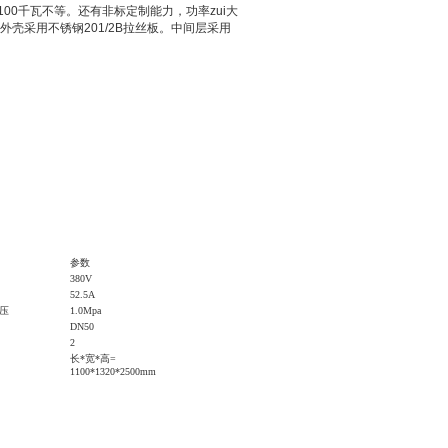
100千瓦不等。还有非标定制能力，功率zui大
外壳采用不锈钢201/2B拉丝板。中间层采用
参数
380V
52.5A
压
1.0Mpa
DN
50
2
长*宽*高=
110
0*
132
0*
2500
mm