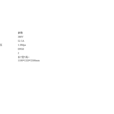
参数
380V
52.5A
压
1.0Mpa
DN
50
2
长*宽*高=
110
0*
132
0*
2500
mm