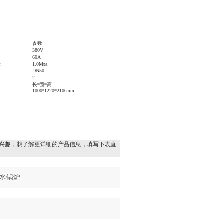
参数
380V
60A
压
1.0Mpa
DN
50
2
长*宽*高=
10
00*
12
20*
2100
mm
兴趣，想了解更详细的产品信息，填写下表直