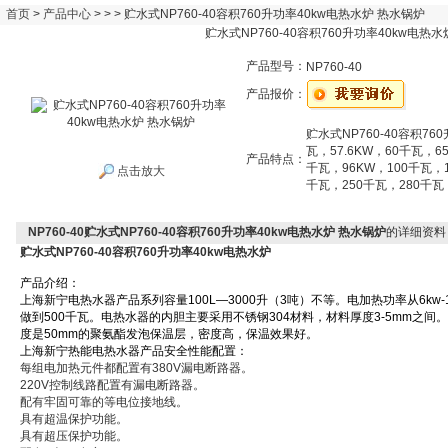
首页
>
产品中心
> > > 贮水式NP760-40容积760升功率40kw电热水炉 热水锅炉
贮水式NP760-40容积760升功率40kw电热
产品型号：
NP760-40
产品报价：
贮水式NP760-40容积76
瓦，57.6KW，60千瓦，6
产品特点：
千瓦，96KW，100千瓦，1
点击放大
千瓦，250千瓦，280千瓦
NP760-40贮水式NP760-40容积760升功率40kw电热水炉 热水锅炉
的详细资料
贮水式NP760-40容积760升功率40kw电热水炉
产品介绍：
上海新宁电热水器产品系列容量100L—3000升（3吨）不等。电加热功率从6kw-
做到500千瓦。电热水器的内胆主要采用不锈钢304材料，材料厚度3-5mm之间。
度是50mm的聚氨酯发泡保温层，密度高，保温效果好。
上海新宁热能电热水器产品安全性能配置：
每组电加热元件都配置有380V漏电断路器。
220V控制线路配置有漏电断路器。
配有牢固可靠的等电位接地线。
具有超温保护功能。
具有超压保护功能。