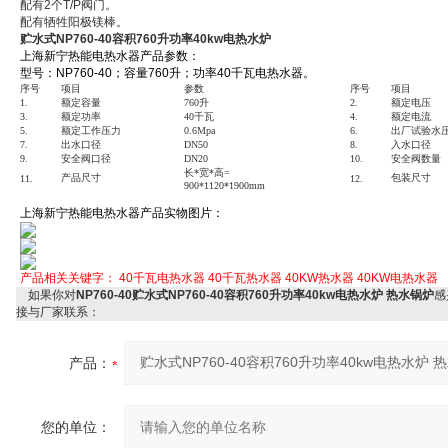
配有2个T/P阀门。
配有牺牲阳极镁棒。
贮水式NP760-40容积760升功率40kw电热水炉
上海新宁热能电热水器产品参数：
型号：NP760-40；容量760升；功率40千瓦电热水器。
序号
项目
参数
序号
项目
1.
额定容量
760
升
2.
额定电压
3.
额定功率
40千
瓦
4.
额定电流
5.
额定工作压力
0.6Mpa
6.
出厂试验水
7.
出水口径
DN
50
8.
入水口径
9.
安全阀口径
DN20
10.
安全阀数量
长*宽
*高
=
产品尺寸
包装尺寸
11.
12.
90
0*
112
0*
190
0mm
上海新宁热能电热水器产品实物图片：
产品相关关键字：
40千瓦电热水器
40千瓦热水器
40KW热水器
40KW电热水器
如果你对
NP760-40贮水式NP760-40容积760升功率40kw电热水炉 热水锅炉
感
接与厂家联系：
产品：
您的单位：