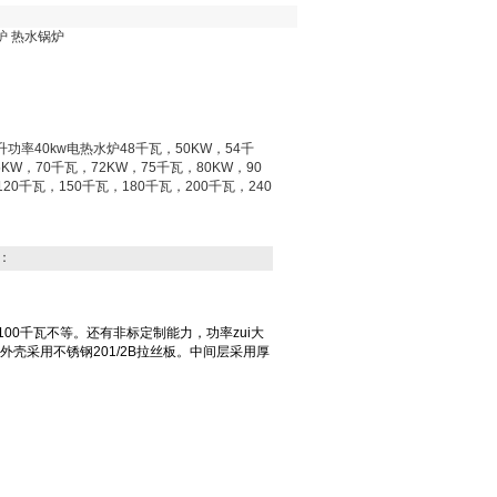
水炉 热水锅炉
0升功率40kw电热水炉48千瓦，50KW，54千
5KW，70千瓦，72KW，75千瓦，80KW，90
20千瓦，150千瓦，180千瓦，200千瓦，240
：
100千瓦不等。还有非标定制能力，功率zui大
外壳采用不锈钢201/2B拉丝板。中间层采用厚