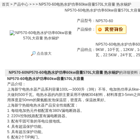
首页
>
产品中心
> > > NP570-60电热水炉功率60kw容量570L大容量 热水锅炉
NP570-60电热水炉功率60kw容量570L大容
产品型号：
NP570-60
产品报价：
NP570-60电热水炉功率6
产品特点：
9KW，10千瓦，12KW，1
点击放大
瓦，22.5KW，24千瓦，2
NP570-60NP570-60电热水炉功率60kw容量570L大容量 热水锅炉
的详细资料
NP570-60
电热水炉功率60kw容量570L大容量
产品介绍：
上海新宁电热水器产品系列容量100L—3000升（3吨）不等。电加热功率从6kw
大做到500千瓦。电热水器的内胆主要采用不锈钢304材料，材料厚度3-5mm之
用厚度是50mm的聚氨酯发泡保温层，密度高，保温效果好。
上海新宁热能电热水器产品安全性能配置：
1. 每组电加热元件都配置有380V漏电断路器。
2. 220V控制线路配置有漏电断路器。
3. 配有牢固可靠的等电位接地线。
4. 具有超温保护功能。
5. 具有超压保护功能。
6. 配有2个T/P阀门。