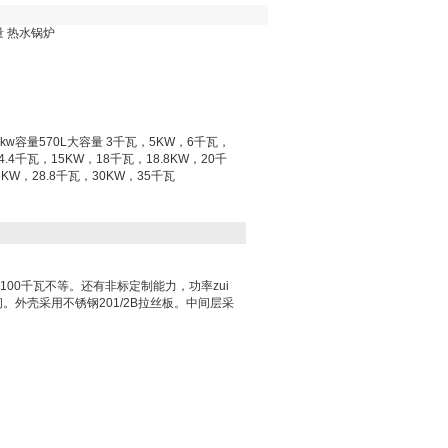
量 热水锅炉
0kw容量570L大容量 3千瓦，5KW，6千瓦，
4.4千瓦，15KW，18千瓦，18.8KW，20千
5KW，28.8千瓦，30KW，35千瓦
：
-100千瓦不等。还有非标定制能力，功率zui
间。外壳采用不锈钢201/2B拉丝板。中间层采