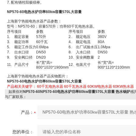
7. 配有牺牲阳极镁棒。
NP570-60
电热水炉功率60kw容量570L大容量
上海新宁热能电热水器产品参数：
型号：NP570-60；容量570升；功率60千瓦电热水器。
序号
项目
参数
序号
项目
参数
1.
额定容量
570升
2.
额定电压
380V
3.
额定功率
60千瓦
4.
额定电流
80A
5.
额定工作压力
0.6Mpa
6.
出厂试验水压
1.0Mpa
7.
出水口径
DN50
8.
入水口径
DN50
9.
安全阀口径
DN20
10.
安全阀数量
2
长*宽*高=
长*宽*高=
11.
产品尺寸
12.
包装尺寸
800*1020*1900mm
900*1120*2100mm
上海新宁热能电热水器产品实物图片：
NP570-60
电热水炉功率60kw容量570L大容量
产品相关关键字：
60千瓦电热水器
60千瓦热水器
60KW电热水器
60KW热水器
如果你对
NP570-60NP570-60电热水炉功率60kw容量570L大容量 热水锅炉
感
与厂家联系：
产品：
您的单位：